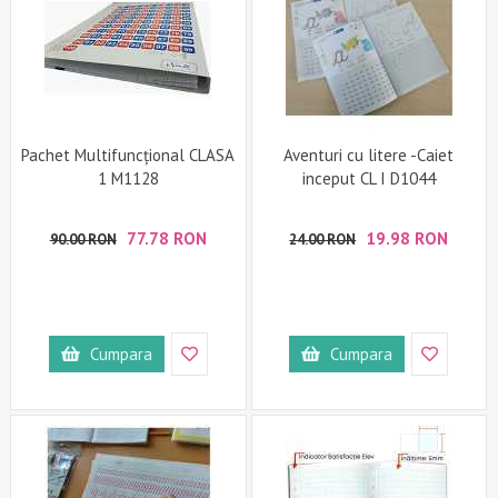
Pachet Multifuncțional CLASA
Aventuri cu litere -Caiet
1 M1128
inceput CL I D1044
77.78 RON
19.98 RON
90.00 RON
24.00 RON
Cumpara
Cumpara