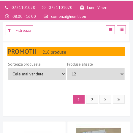
0721101020
0721101020
Luni - Vineri
08:00 - 16:00
comenzi@numlit.eu
Filtreaza
PROMOTII
216 produse
Sorteaza produsele
Produse afisate
1
2