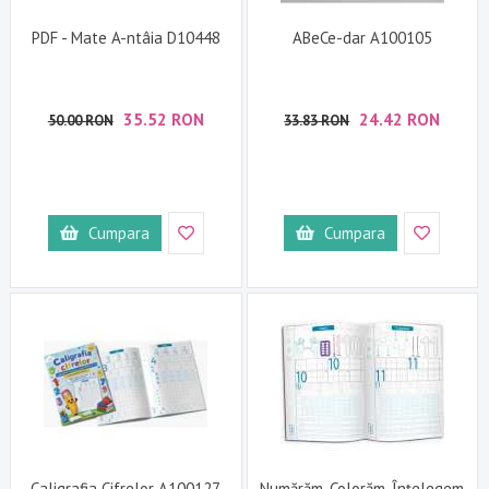
PDF - Mate A-ntâia D10448
ABeCe-dar A100105
35.52 RON
24.42 RON
50.00 RON
33.83 RON
Cumpara
Cumpara
Caligrafia Cifrelor A100127
Numărăm, Colorăm, Înțelegem