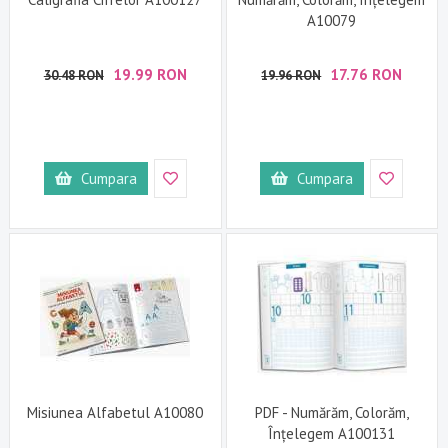
A10079
19.99 RON
17.76 RON
30.48 RON
19.96 RON
Cumpara
Cumpara
Misiunea Alfabetul A10080
PDF - Numărăm, Colorăm,
Înțelegem A100131