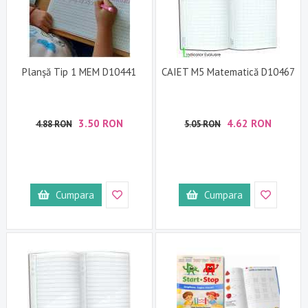
Planșă Tip 1 MEM D10441
CAIET M5 Matematică D10467
3.50 RON
4.62 RON
4.88 RON
5.05 RON
Cumpara
Cumpara