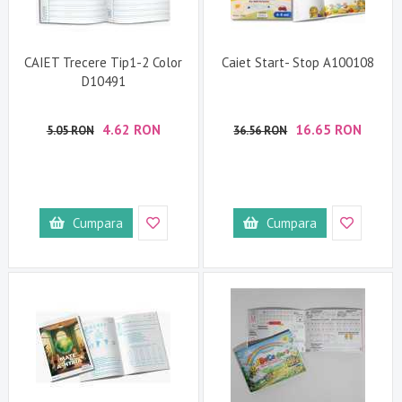
CAIET Trecere Tip1-2 Color
Caiet Start- Stop A100108
D10491
4.62 RON
16.65 RON
5.05 RON
36.56 RON
Cumpara
Cumpara