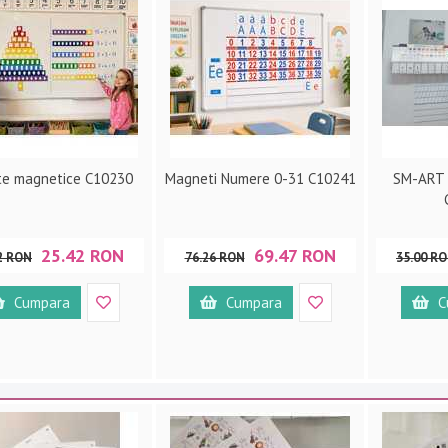
te magnetice C10230
Magneti Numere 0-31 C10241
SM-ART 
25.42 RON
69.47 RON
2 RON
76.26 RON
35.00 R
Cumpara
Cumpara
C