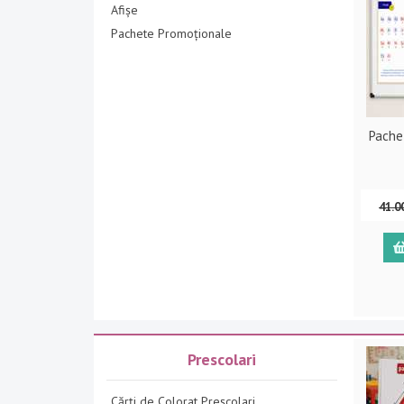
Afișe
Pachete Promoționale
Pachet
41.0
Prescolari
Cărți de Colorat Preșcolari