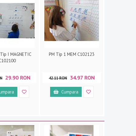
Tip I MAGNETIC
PM Tip 1 MEM C102123
C102100
29.90 RON
34.97 RON
ON
42.11 RON
umpara
Cumpara