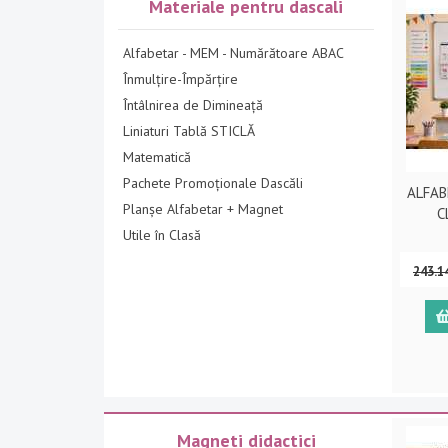
Materiale pentru dascali
Alfabetar - MEM - Numărătoare ABAC
Înmulțire-Împărțire
Întâlnirea de Dimineață
Liniaturi Tablă STICLĂ
Matematică
Pachete Promoționale Dascăli
ALFAB
Planșe Alfabetar + Magnet
C
Utile în Clasă
243.1
Magneti didactici