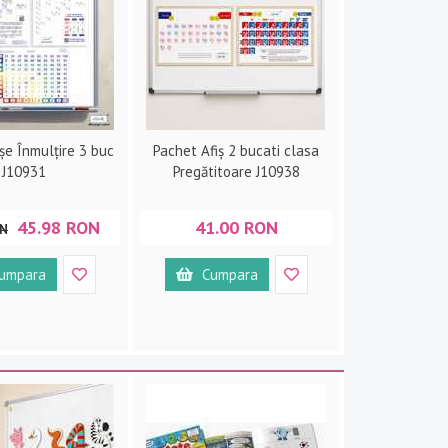
șe Înmulțire 3 buc
Pachet Afiș 2 bucati clasa
J10931
Pregătitoare J10938
45.98 RON
41.00 RON
ON
umpara
Cumpara