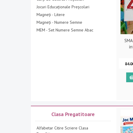
Jocuri Educaționale Preșcolari
Magneți - Litere
Magneți - Numere Semne
MEM - Set Numere Semne Abac
SMAR
i
84.0
Clasa Pregatitoare
Alfabetar Citire Scriere Clasa