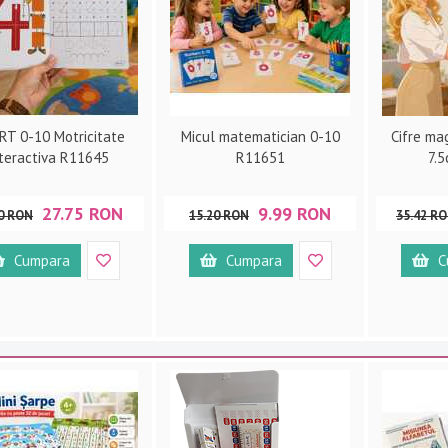
T 0-10 Motricitate
Micul matematician 0-10
Cifre mag
nteractiva R11645
R11651
7.
27.75 RON
9.99 RON
0 RON
15.20 RON
35.42 R
Cumpara
Cumpara
C