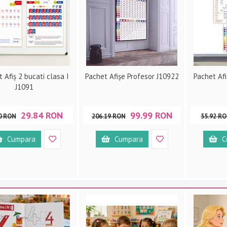
 Afiș 2 bucati clasa I
Pachet Afișe Profesor J10922
Pachet Afi
J1091
29.84 RON
99.99 RON
0 RON
206.19 RON
55.92 R
Cumpara
Cumpara
C