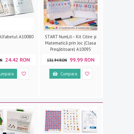
Alfabetul A10080
START NumLit– Kit Citire și
Matematică prin Joc (Clasa
Pregătitoare) A10095
24.42 RON
99.99 RON
ON
131.94 RON
umpara
Cumpara