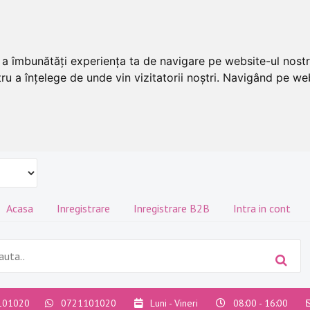
u a îmbunătăți experiența ta de navigare pe website-ul nostr
ru a înțelege de unde vin vizitatorii noștri. Navigând pe web
Acasa
Inregistrare
Inregistrare B2B
Intra in cont
101020
0721101020
Luni - Vineri
08:00 - 16:00