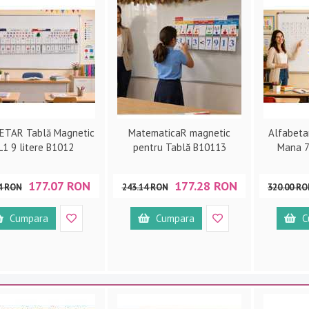
ETAR Tablă Magnetic
MatematicaR magnetic
Alfabeta
L1 9 litere B1012
pentru Tablă B10113
Mana 
177.07 RON
177.28 RON
4 RON
243.14 RON
320.00 R
Cumpara
Cumpara
C