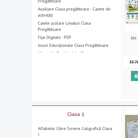
Pregătitoare
Auxiliare Clasa pregătitoare - Caiete de
activități
Caiete școlare Liniaturi Clasa
Pregătitoare
Fișe Digitale - PDF
Joc
Jocuri Educaționale Clasa Pregătitoare
Materiale Reutilizabile Clasa
pregătitoare
55.7
Pachete Promoționale Clasa
pregătitoare
Clasa 1
Alfabetar Citire Scriere Caligrafică Clasa
I