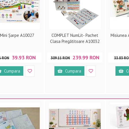
 Mini Șarpe A10027
COMPLET NumLit- Pachet
Misiunea 
Clasa Pregătitoare A10032
39.93 RON
239.99 RON
6 RON
309.11 RON
33.83 R
Cumpara
Cumpara
C