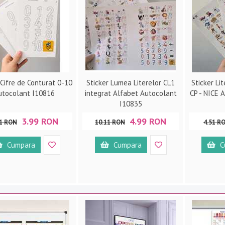
 Cifre de Conturat 0-10
Sticker Lumea Literelor CL1
Sticker Lit
utocolant I10816
integrat Alfabet Autocolant
CP - NICE 
I10835
3.99 RON
4.99 RON
51 RON
10.11 RON
4.51 R
Cumpara
Cumpara
C