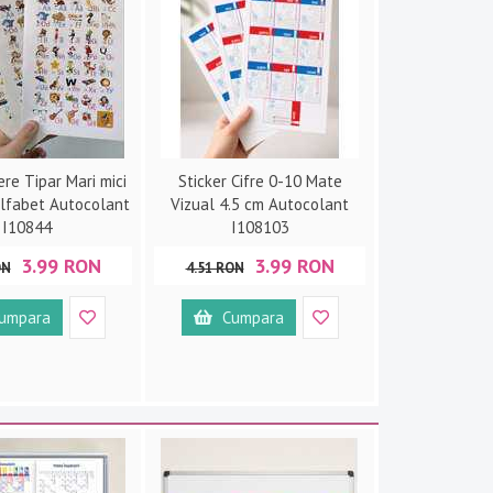
ere Tipar Mari mici
Sticker Cifre 0-10 Mate
Alfabet Autocolant
Vizual 4.5 cm Autocolant
I10844
I108103
3.99 RON
3.99 RON
ON
4.51 RON
umpara
Cumpara