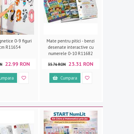
netice 0-9 figuri
Mate pentru pitici - benzi
5cm R11654
desenate interactive cu
numerele 0-10 R11682
22.99 RON
23.31 RON
ON
35.76 RON
umpara
Cumpara