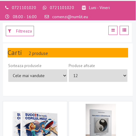
0721101020
0721101020
Luni - Vineri
08:00 - 16:00
comenzi@numlit.eu
Filtreaza
Carti
2 produse
Sorteaza produsele
Produse afisate