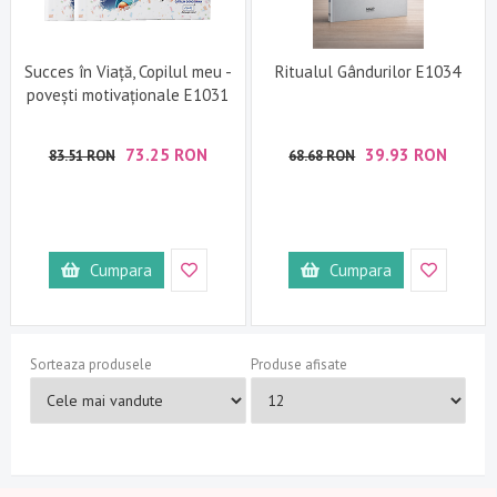
Succes în Viață, Copilul meu -
Ritualul Gândurilor E1034
povești motivaționale E1031
73.25 RON
39.93 RON
83.51 RON
68.68 RON
Cumpara
Cumpara
Sorteaza produsele
Produse afisate