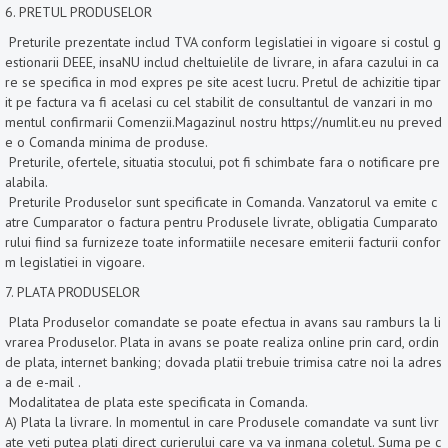
6. PRETUL PRODUSELOR
Preturile prezentate includ TVA conform legislatiei in vigoare si costul g
estionarii DEEE, insaNU includ cheltuielile de livrare, in afara cazului in ca
re se specifica in mod expres pe site acest lucru. Pretul de achizitie tipar
it pe factura va fi acelasi cu cel stabilit de consultantul de vanzari in mo
mentul confirmarii Comenzii.Magazinul nostru https://numlit.eu nu preved
e o Comanda minima de produse.
Preturile, ofertele, situatia stocului, pot fi schimbate fara o notificare pre
alabila.
Preturile Produselor sunt specificate in Comanda. Vanzatorul va emite c
atre Cumparator o factura pentru Produsele livrate, obligatia Cumparato
rului fiind sa furnizeze toate informatiile necesare emiterii facturii confor
m legislatiei in vigoare.
7. PLATA PRODUSELOR
Plata Produselor comandate se poate efectua in avans sau ramburs la li
vrarea Produselor. Plata in avans se poate realiza online prin card, ordin
de plata, internet banking; dovada platii trebuie trimisa catre noi la adres
a de e-mail
.
Modalitatea de plata este specificata in Comanda.
A) Plata la livrare. In momentul in care Produsele comandate va sunt livr
ate veti putea plati direct curierului care va va inmana coletul. Suma pe c