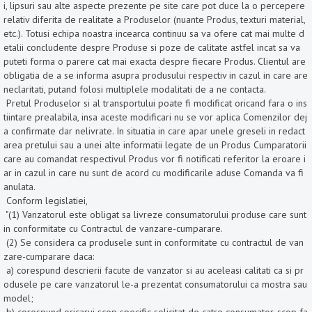
i, lipsuri sau alte aspecte prezente pe site care pot duce la o percepere
relativ diferita de realitate a Produselor (nuante Produs, texturi material,
etc.). Totusi echipa noastra incearca continuu sa va ofere cat mai multe d
etalii concludente despre Produse si poze de calitate astfel incat sa va
puteti forma o parere cat mai exacta despre fiecare Produs. Clientul are
obligatia de a se informa asupra produsului respectiv in cazul in care are
neclaritati, putand folosi multiplele modalitati de a ne contacta.
Pretul Produselor si al transportului poate fi modificat oricand fara o ins
tiintare prealabila, insa aceste modificari nu se vor aplica Comenzilor dej
a confirmate dar nelivrate. In situatia in care apar unele greseli in redact
area pretului sau a unei alte informatii legate de un Produs Cumparatorii
care au comandat respectivul Produs vor fi notificati referitor la eroare i
ar in cazul in care nu sunt de acord cu modificarile aduse Comanda va fi
anulata.
Conform legislatiei,
"(1) Vanzatorul este obligat sa livreze consumatorului produse care sunt
in conformitate cu Contractul de vanzare-cumparare.
(2) Se considera ca produsele sunt in conformitate cu contractul de van
zare-cumparare daca:
a) corespund descrierii facute de vanzator si au aceleasi calitati ca si pr
odusele pe care vanzatorul le-a prezentat consumatorului ca mostra sau
model;