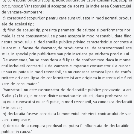
b) corespund oricarui scop specific solicitat de catre consumator, scop fa
cut cunoscut Vanzatorului si acceptat de acesta la incheierea Contractului
de vanzare-cumparare;
c) corespund scopurilor pentru care sunt utilizate in mod normal produs
ele de acelasi tip;
d) fiind de acelasi tip, prezinta parametri de calitate si performante nor
male, la care consumatorul se poate astepta in mod rezonabil, date fiind
natura produsului si declaratiile publice privind caracteristicile concrete a
le acestuia, facute de Vanzator, de producator sau de reprezentantul ace
stuia, in special prin publicitate sau prin inscriere pe eticheta produsului.
De asemenea, "nu se considera a fi lipsa de conformitate daca in mome
ntul incheierii contractului de vanzare-cumparare consumatorul a cunosc
ut sau nu putea, in mod rezonabil, sa nu cunoasca aceasta lipsa de confo
rmitate ori daca lipsa de conformitate isi are originea in materialele furni
zate de consumator."
"Vanzatorul nu este raspunzator de declaratiile publice prevazute la art.
5 alin. (2) lit. d), in oricare dintre urmatoarele situatii, daca probeaza ca:
a) nu a cunoscut si nu ar fi putut, in mod rezonabil, sa cunoasca declaratii
le in cauza;
b) declaratia fusese corectata la momentul incheierii contractului de van
zare-cumparare;
c) decizia de a cumpara produsul nu putea fi influentata de declaratiile
publice in cauza."