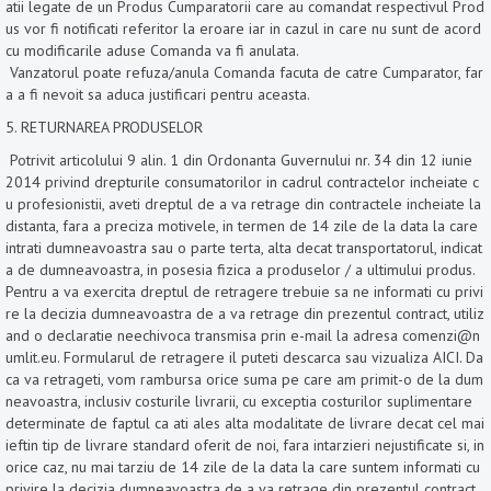
atii legate de un Produs Cumparatorii care au comandat respectivul Prod
us vor fi notificati referitor la eroare iar in cazul in care nu sunt de acord
cu modificarile aduse Comanda va fi anulata.
Vanzatorul poate refuza/anula Comanda facuta de catre Cumparator, far
a a fi nevoit sa aduca justificari pentru aceasta.
5. RETURNAREA PRODUSELOR
Potrivit articolului 9 alin. 1 din Ordonanta Guvernului nr. 34 din 12 iunie
2014 privind drepturile consumatorilor in cadrul contractelor incheiate c
u profesionistii, aveti dreptul de a va retrage din contractele incheiate la
distanta, fara a preciza motivele, in termen de 14 zile de la data la care
intrati dumneavoastra sau o parte terta, alta decat transportatorul, indicat
a de dumneavoastra, in posesia fizica a produselor / a ultimului produs.
Pentru a va exercita dreptul de retragere trebuie sa ne informati cu privi
re la decizia dumneavoastra de a va retrage din prezentul contract, utiliz
and o declaratie neechivoca transmisa prin e-mail la adresa comenzi@n
umlit.eu. Formularul de retragere il puteti descarca sau vizualiza AICI. Da
ca va retrageti, vom rambursa orice suma pe care am primit-o de la dum
neavoastra, inclusiv costurile livrarii, cu exceptia costurilor suplimentare
determinate de faptul ca ati ales alta modalitate de livrare decat cel mai
ieftin tip de livrare standard oferit de noi, fara intarzieri nejustificate si, in
orice caz, nu mai tarziu de 14 zile de la data la care suntem informati cu
privire la decizia dumneavoastra de a va retrage din prezentul contract.