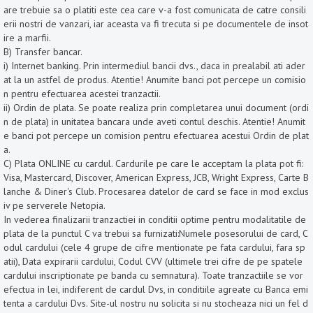
are trebuie sa o platiti este cea care v-a fost comunicata de catre consili
erii nostri de vanzari, iar aceasta va fi trecuta si pe documentele de insot
ire a marfii.
B) Transfer bancar.
i) Internet banking. Prin intermediul bancii dvs., daca in prealabil ati ader
at la un astfel de produs. Atentie! Anumite banci pot percepe un comisio
n pentru efectuarea acestei tranzactii.
ii) Ordin de plata. Se poate realiza prin completarea unui document (ordi
n de plata) in unitatea bancara unde aveti contul deschis. Atentie! Anumit
e banci pot percepe un comision pentru efectuarea acestui Ordin de plat
a.
C) Plata ONLINE cu cardul. Cardurile pe care le acceptam la plata pot fi:
Visa, Mastercard, Discover, American Express, JCB, Wright Express, Carte B
lanche & Diner's Club. Procesarea datelor de card se face in mod exclus
iv pe serverele Netopia.
In vederea finalizarii tranzactiei in conditii optime pentru modalitatile de
plata de la punctul C va trebui sa furnizati:Numele posesorului de card, C
odul cardului (cele 4 grupe de cifre mentionate pe fata cardului, fara sp
atii), Data expirarii cardului, Codul CVV (ultimele trei cifre de pe spatele
cardului inscriptionate pe banda cu semnatura). Toate tranzactiile se vor
efectua in lei, indiferent de cardul Dvs, in conditiile agreate cu Banca emi
tenta a cardului Dvs. Site-ul nostru nu solicita si nu stocheaza nici un fel d