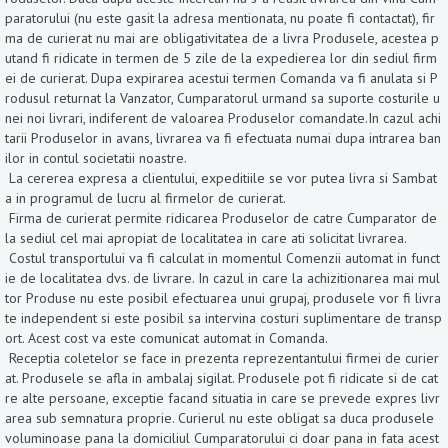
paratorului (nu este gasit la adresa mentionata, nu poate fi contactat), fir
ma de curierat nu mai are obligativitatea de a livra Produsele, acestea p
utand fi ridicate in termen de 5 zile de la expedierea lor din sediul firm
ei de curierat. Dupa expirarea acestui termen Comanda va fi anulata si P
rodusul returnat la Vanzator, Cumparatorul urmand sa suporte costurile u
nei noi livrari, indiferent de valoarea Produselor comandate.In cazul achi
tarii Produselor in avans, livrarea va fi efectuata numai dupa intrarea ban
ilor in contul societatii noastre.
La cererea expresa a clientului, expeditiile se vor putea livra si Sambat
a in programul de lucru al firmelor de curierat.
Firma de curierat permite ridicarea Produselor de catre Cumparator de
la sediul cel mai apropiat de localitatea in care ati solicitat livrarea.
Costul transportului va fi calculat in momentul Comenzii automat in funct
ie de localitatea dvs. de livrare. In cazul in care la achizitionarea mai mul
tor Produse nu este posibil efectuarea unui grupaj, produsele vor fi livra
te independent si este posibil sa intervina costuri suplimentare de transp
ort. Acest cost va este comunicat automat in Comanda.
Receptia coletelor se face in prezenta reprezentantului firmei de curier
at. Produsele se afla in ambalaj sigilat. Produsele pot fi ridicate si de cat
re alte persoane, exceptie facand situatia in care se prevede expres livr
area sub semnatura proprie. Curierul nu este obligat sa duca produsele
voluminoase pana la domiciliul Cumparatorului ci doar pana in fata acest