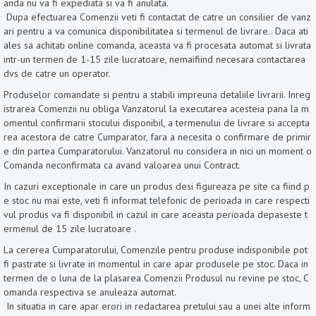
anda nu va fi expediata si va fi anulata.
Dupa efectuarea Comenzii veti fi contactat de catre un consilier de vanz
ari pentru a va comunica disponibilitatea si termenul de livrare.. Daca ati
ales sa achitati online comanda, aceasta va fi procesata automat si livrata
intr-un termen de 1-15 zile lucratoare, nemaifiind necesara contactarea
dvs de catre un operator.
Produselor comandate si pentru a stabili impreuna detaliile livrarii. Inreg
istrarea Comenzii nu obliga Vanzatorul la executarea acesteia pana la m
omentul confirmarii stocului disponibil, a termenului de livrare si accepta
rea acestora de catre Cumparator, fara a necesita o confirmare de primir
e din partea Cumparatorului. Vanzatorul nu considera in nici un moment o
Comanda neconfirmata ca avand valoarea unui Contract.
In cazuri exceptionale in care un produs desi figureaza pe site ca fiind p
e stoc nu mai este, veti fi informat telefonic de perioada in care respecti
vul produs va fi disponibil in cazul in care aceasta perioada depaseste t
ermenul de 15 zile lucratoare .
La cererea Cumparatorului, Comenzile pentru produse indisponibile pot
fi pastrate si livrate in momentul in care apar produsele pe stoc. Daca in
termen de o luna de la plasarea Comenzii Produsul nu revine pe stoc, C
omanda respectiva se anuleaza automat.
In situatia in care apar erori in redactarea pretului sau a unei alte inform