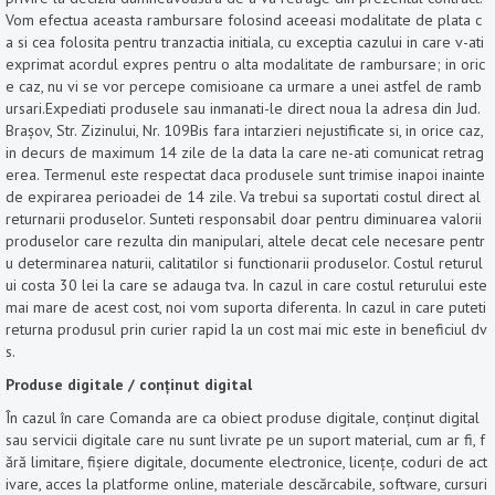
Vom efectua aceasta rambursare folosind aceeasi modalitate de plata c
a si cea folosita pentru tranzactia initiala, cu exceptia cazului in care v-ati
exprimat acordul expres pentru o alta modalitate de rambursare; in oric
e caz, nu vi se vor percepe comisioane ca urmare a unei astfel de ramb
ursari.Expediati produsele sau inmanati-le direct noua la adresa din Jud.
Brașov, Str. Zizinului, Nr. 109Bis fara intarzieri nejustificate si, in orice caz,
in decurs de maximum 14 zile de la data la care ne-ati comunicat retrag
erea. Termenul este respectat daca produsele sunt trimise inapoi inainte
de expirarea perioadei de 14 zile. Va trebui sa suportati costul direct al
returnarii produselor. Sunteti responsabil doar pentru diminuarea valorii
produselor care rezulta din manipulari, altele decat cele necesare pentr
u determinarea naturii, calitatilor si functionarii produselor. Costul returul
ui costa 30 lei la care se adauga tva. In cazul in care costul returului este
mai mare de acest cost, noi vom suporta diferenta. In cazul in care puteti
returna produsul prin curier rapid la un cost mai mic este in beneficiul dv
s.
Produse digitale / conținut digital
În cazul în care Comanda are ca obiect produse digitale, conținut digital
sau servicii digitale care nu sunt livrate pe un suport material, cum ar fi, f
ără limitare, fișiere digitale, documente electronice, licențe, coduri de act
ivare, acces la platforme online, materiale descărcabile, software, cursuri