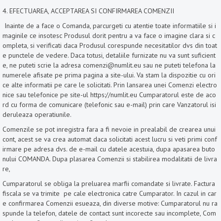
4. EFECTUAREA, ACCEPTAREA SI CONFIRMAREA COMENZII
Inainte de a face o Comanda, parcurgeti cu atentie toate informatiile si i
maginile ce insotesc Produsul dorit pentru a va face o imagine clara si c
ompleta, si verificati daca Produsul corespunde necesitatilor dvs din toat
e punctele de vedere. Daca totusi, detaliile furnizate nu va sunt suficient
e, ne puteti scrie la adresa comenzi@numlit.eu sau ne puteti telefona la
numerele afisate pe prima pagina a site-ului. Va stam la dispozitie cu ori
ce alte informatii pe care le solicitati. Prin lansarea unei Comenzi electro
nice sau telefonice pe site-ul https://numlit.eu Cumparatorul este de aco
rd cu forma de comunicare (telefonic sau e-mail) prin care Vanzatorul isi
deruleaza operatiunile.
Comenzile se pot inregistra fara a fi nevoie in prealabil de crearea unui
cont, acest se va crea automat daca solicitati acest lucru si veti primi conf
irmare pe adresa dvs. de e-mail cu datele acestuia, dupa apasarea buto
nului COMANDA. Dupa plasarea Comenzii si stabilirea modalitatii de livra
re,
Cumparatorul se obliga la preluarea marfii comandate si livrate. Factura
fiscala se va trimite pe cale electronica catre Cumparator. In cazul in car
e confirmarea Comenzii esueaza, din diverse motive: Cumparatorul nu ra
spunde la telefon, datele de contact sunt incorecte sau incomplete, Com