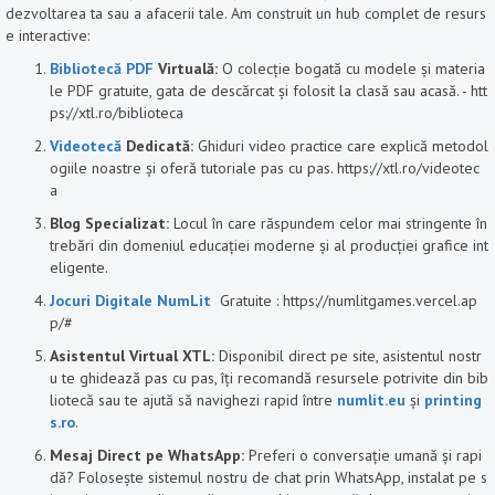
dezvoltarea ta sau a afacerii tale. Am construit un hub complet de resurs
e interactive:
Bibliotecă PDF
Virtuală:
O colecție bogată cu modele și materia
le PDF gratuite, gata de descărcat și folosit la clasă sau acasă. - htt
ps://xtl.ro/biblioteca
Videotecă
Dedicată:
Ghiduri video practice care explică metodol
ogiile noastre și oferă tutoriale pas cu pas. https://xtl.ro/videotec
a
Blog Specializat:
Locul în care răspundem celor mai stringente în
trebări din domeniul educației moderne și al producției grafice int
eligente.
Jocuri Digitale NumLit
Gratuite : https://numlitgames.vercel.ap
p/#
Asistentul Virtual XTL:
Disponibil direct pe site, asistentul nostr
u te ghidează pas cu pas, îți recomandă resursele potrivite din bib
liotecă sau te ajută să navighezi rapid între
numlit.eu
și
printing
s.ro
.
Mesaj Direct pe WhatsApp:
Preferi o conversație umană și rapi
dă? Folosește sistemul nostru de chat prin WhatsApp, instalat pe s