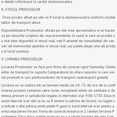
e detalii referitoare la cardul dumneavoastra.
8. STOCUL PRODUSELOR
Orice produs afisat pe site va fi livrat la dumneavoastra conform modali
tatilor de transport alese.
Disponibilitatea Produselor afisata pe site este aproximativa si se bazea
za pe stocurile scriptice din ziua precedenta. In cazul in care un produs n
u mai este disponibil in stocul real, veti fi anuntat de consultantul de van
zari de memeontul aparitiei in stocul real, sau puteti alege unui alt produ
s in locul acestuia.
9. LIVRAREA PRODUSELOR
Livrarea Produselor se face prin firma de curierat rapid Sameday. Cheltu
ielile de transport le suporta Cumparatorul (in afara cazurilor in care exi
sta promotii in curs pentrureduceri de transport sautransport gratuit).
Livrarea se va realiza intr-un termen mediu de 24 -72 de ore de la confi
rmarea predarii comenzii catre curier, exceptand zilele de sambata si du
minica, precum si sarbatorile legale, in intervalul orar 9.00-17.30. Daca in
acest interval orar stiti ca nu va fi nimeni la adresa de livrare, va rugam s
a indicati o alta adresa unde puteti fi gasit in acest interval orar pentru a
evita intarzierea livrarii. Firma de curierat incearca in 2 randuri livrarea P
roduselor. Daca dupa aceste incercari nu s-a reusit livrarea din vina Cum