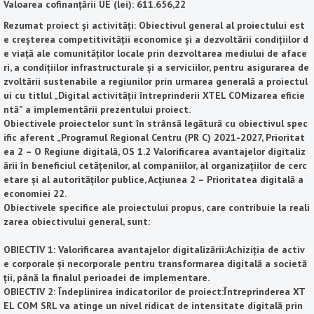
Valoarea cofinanțării UE (lei): 611.656,22
Rezumat proiect și activități: Obiectivul general al proiectului est
e creșterea competitivității economice și a dezvoltării condițiilor d
e viață ale comunităților locale prin dezvoltarea mediului de aface
ri, a condițiilor infrastructurale și a serviciilor, pentru asigurarea de
zvoltării sustenabile a regiunilor prin urmarea generală a proiectul
ui cu titlul „Digital activității întreprinderii XTEL COMizarea eficie
ntă” a implementării prezentului proiect.
Obiectivele proiectelor sunt în strânsă legătură cu obiectivul spec
ific aferent „Programul Regional Centru (PR C) 2021-2027, Prioritat
ea 2 – O Regiune digitală, OS 1.2 Valorificarea avantajelor digitaliz
ării în beneficiul cetățenilor, al companiilor, al organizațiilor de cerc
etare și al autorităților publice, Acțiunea 2 – Prioritatea digitală a
economiei 22.
Obiectivele specifice ale proiectului propus, care contribuie la reali
zarea obiectivului general, sunt:
​​​​OBIECTIV 1: Valorificarea avantajelor digitalizării:Achiziția de activ
e corporale și necorporale pentru transformarea digitală a societă
ții, până la finalul perioadei de implementare.
OBIECTIV 2: Îndeplinirea indicatorilor de proiect:Întreprinderea XT
EL COM SRL va atinge un nivel ridicat de intensitate digitală prin