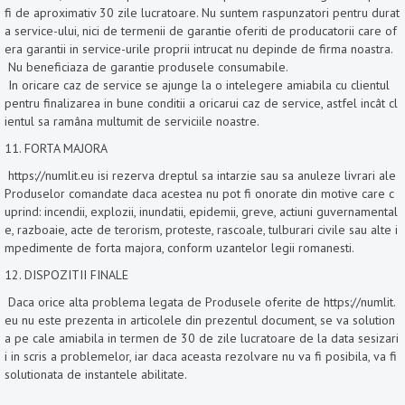
fi de aproximativ 30 zile lucratoare. Nu suntem raspunzatori pentru durat
a service-ului, nici de termenii de garantie oferiti de producatorii care of
era garantii in service-urile proprii intrucat nu depinde de firma noastra.
Nu beneficiaza de garantie produsele consumabile.
In oricare caz de service se ajunge la o intelegere amiabila cu clientul
pentru finalizarea in bune conditii a oricarui caz de service, astfel incât cl
ientul sa ramâna multumit de serviciile noastre.
11. FORTA MAJORA
https://numlit.eu isi rezerva dreptul sa intarzie sau sa anuleze livrari ale
Produselor comandate daca acestea nu pot fi onorate din motive care c
uprind: incendii, explozii, inundatii, epidemii, greve, actiuni guvernamental
e, razboaie, acte de terorism, proteste, rascoale, tulburari civile sau alte i
mpedimente de forta majora, conform uzantelor legii romanesti.
12. DISPOZITII FINALE
Daca orice alta problema legata de Produsele oferite de https://numlit.
eu nu este prezenta in articolele din prezentul document, se va solution
a pe cale amiabila in termen de 30 de zile lucratoare de la data sesizari
i in scris a problemelor, iar daca aceasta rezolvare nu va fi posibila, va fi
solutionata de instantele abilitate.