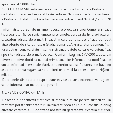
apital social 10000 lei.
SC XTEL COM SRL este inscrisa in Registrului de Evidenta a Prelucrarilor
de Date cu Caracter Personal la Autoritatea Nationala de Supraveghere
a Prelucrarii Datelor cu Caracter Personal sub numarul 16754 / 20.05.20
10.
Informatiile personale minime necesare procesarii unei Comenzi in cazu
l persoanelor fizice sunt: numele, prenumele, adresa de livrare/facturar
e, telefon, adresa de e-mail. In cazul in care doriti sa beneficiati de facilit
atile oferite de site-ul nostru (stadiu comanda/livrare, istoric comenzi) si
va creati un cont va sfatuim sa nu instrainati datele cu care va autentificat
i pe site (adresa de e-mail, parola). Conform Legii nr. 677/2001, daca din
diverse motive doriti sa nu mai primiti anumite informatii, sa modificati an
umite informatii personale furnizate anterior sau sa fiti stersi din baza no
astra de date va rugam sa ne trimiteti un e-mail la adresa comenzi@nu
mlit.eu.
Daca unele din datele despre dumneavoastra sunt incorecte, va rugam
sa ne informati cat mai curând posibil.
3. LIPSA DE CONFORMITATE
Descrierile, specificatiile tehnice si imaginile aflate pe site sunt cu titlu in
formativ, pot fi schimbate f?r? în?tiin?are prealabil? ?i nu constituie oblig
ativitate contractual? Societatea noastra nu garanteaza eventualele eror