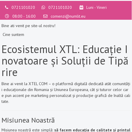
0721101020
0721101020
Luni - Vineri
08:00 - 16:00
comenzi@numlit.eu
Bine ati venit pe site-ul nostru!
Cine suntem
Ecosistemul XTL: Educație I
novatoare și Soluții de Tipă
rire
Bine ai venit la XTEL COM – o platformă digitală dedicată atât comunități
i educaționale din Romania și Uniunea Europeana, cât și tuturor celor car
e pun accent pe marketing personalizat și producție grafică de înaltă cali
tate.
Misiunea Noastră
Misiunea noastră este simplă:
să facem educația de calitate și printul