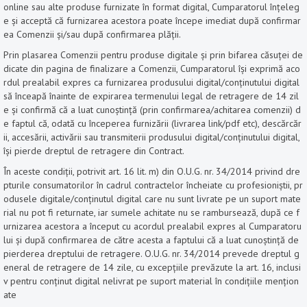
online sau alte produse furnizate în format digital, Cumparatorul înțeleg
e și acceptă că furnizarea acestora poate începe imediat după confirmar
ea Comenzii și/sau după confirmarea plății.
Prin plasarea Comenzii pentru produse digitale și prin bifarea căsuței de
dicate din pagina de finalizare a Comenzii, Cumparatorul își exprimă aco
rdul prealabil expres ca furnizarea produsului digital/conținutului digital
să înceapă înainte de expirarea termenului legal de retragere de 14 zil
e și confirmă că a luat cunoștință (prin confirmarea/achitarea comenzii) d
e faptul că, odată cu începerea furnizării (livrarea link/pdf etc), descărcăr
ii, accesării, activării sau transmiterii produsului digital/conținutului digital,
își pierde dreptul de retragere din Contract.
În aceste condiții, potrivit art. 16 lit. m) din O.U.G. nr. 34/2014 privind dre
pturile consumatorilor în cadrul contractelor încheiate cu profesioniștii, pr
odusele digitale/conținutul digital care nu sunt livrate pe un suport mate
rial nu pot fi returnate, iar sumele achitate nu se rambursează, după ce f
urnizarea acestora a început cu acordul prealabil expres al Cumparatoru
lui și după confirmarea de către acesta a faptului că a luat cunoștință de
pierderea dreptului de retragere. O.U.G. nr. 34/2014 prevede dreptul g
eneral de retragere de 14 zile, cu excepțiile prevăzute la art. 16, inclusi
v pentru conținut digital nelivrat pe suport material în condițiile mențion
ate