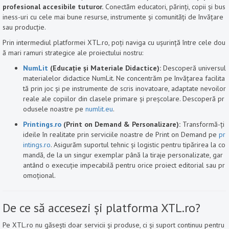
profesional accesibile tuturor.
Conectăm educatori, părinți, copii și bus
iness-uri cu cele mai bune resurse, instrumente și comunități de învățare
sau producție.
Prin intermediul platformei XTL.ro, poți naviga cu ușurință între cele dou
ă mari ramuri strategice ale proiectului nostru:
NumLit
(Educație și Materiale Didactice):
Descoperă universul
materialelor didactice NumLit. Ne concentrăm pe învățarea facilita
tă prin joc și pe instrumente de scris inovatoare, adaptate nevoilor
reale ale copiilor din clasele primare și preșcolare. Descoperă pr
odusele noastre pe
numlit.eu
.
Printings.ro
(Print on Demand & Personalizare):
Transformă-ți
ideile în realitate prin serviciile noastre de Print on Demand pe
pr
intings.ro
. Asigurăm suportul tehnic și logistic pentru tipărirea la co
mandă, de la un singur exemplar până la tiraje personalizate, gar
antând o execuție impecabilă pentru orice proiect editorial sau pr
omoțional.
De ce să accesezi și platforma XTL.ro?
Pe XTL.ro nu găsești doar servicii și produse, ci și suport continuu pentru