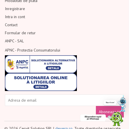
Modalitati de plata
Inregistrare
Intra in cont
Contact
Formular de retur
ANPC - SAL
APNC - Protectia Consumatorului
Aboneaza-te
© 2026 Cervit Solution SRL |
deverp.ro
. Toate drepturile rezervate.