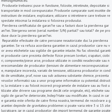
menzi@numlit.eu.
Produsele trebuiesc puse in functiune, folosite, intretinute, depozitate si
transportate in mod corespunzator. Produsele cumparate sunt insotite de
instructiuni de instalare, exploatare, utilizare si intretinere care trebuie re
spectate intocmai la instalarea si folosirea produsului.
Pierderea certificatului de garan?ie sau a facturii duce la pierderea gar
an?iei. Stergerea seriei (serial number S/N) partial? sau total? de pe pro
duse duce la pierderea garan?iei.
Reparatiile efectuate de catre persoane neautorizate duc la pierderea
garantiei. Se va refuza acordarea garantiei in cazul produselor care nu v
or avea etichetele sau sigiliile de garantie intacte. Nu fac obiectul garanti
ei produsele care prezinta defecte fizice precum lovituri, crapaturi, ciobi
ri, componente/piese arse, produse utilizate in conditii neadecvate sau n
erecomandate de producator (tensiuni de alimentare necorespunzatoar
e, manipulare incorecta, variatii de tensiune, utilizarea produselor in cond
itii de umiditate, praf, noxe sau sub actiunea substante chimice, prezenta
virusilor informatici sau a unor programe informatice cu potential distruct
iv, la instalare s-au folosit incorect programele de instalare sau au fost u
tilizate alte drivere sau programe decât cele originale, etc), etichete sau
sigilii de garan?ie deteriorate, îndep?rtate sau modificate. In cazul in car
e garantia este oferita de catre firma noastra, termenul de rezolvare a g
arantiei depinde de gravitatea problemei si poate varia intre 3 si 15 zile
lucratoare, iar in cazul produselor din import termenul de garantie poate