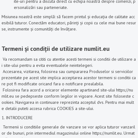
ite-uri pentru a discuta direct cu echipa noastră despre comenzi, p
ersonalizări sau parteneriate.
Misiunea noastră este simplă: să facem printul și educația de calitate acc
esibilă tuturor. Conectăm educatori, părinți și copii cu cele mai bune resur
se, instrumente și comunități de învățare.
Termeni și condiții de utilizare numlit.eu
Va recomandam sa cititi cu atentie acesti termeni si conditii de utilizare a
i site-ului pentru a evita eventualele neintelegeri.
Accesarea, vizitarea, folosirea sau cumpararea Produselor si serviciilor
prezentate pe acest site implica acceptarea acestor termeni si conditii ca
re pot fi modificate oricand fara o notificare prealabila.
Folosirea fara acord a oricaror elemente apartinand site-ului https://nu
mlit.eu se pedepseste conform legilor in vigoare. Acest site foloseste c
ookies. Navigarea in continuare reprezinta acceptul dvs. Pentru mai mult
e detalii puteti accesa rubrica COOKIES a site-ului.
1. INTRODUCERE
Termenii si conditiile generale de vanzare se vor aplica tuturor vanzaril
or de bunuri, prin intermediul magazinului online https://numlit.eu. Urmat