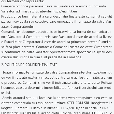
orii termeni vor reprezenta:
Cumparator: orice persoana fizica sau juridica care emite o Comanda.
Vanzator: administratorul site-ului https://numlit.eu.
Produs: orice bun material a carui destinatie finala este consumul sau util
izarea individuala sau colectiva care urmeaza a fi furnizate de catre Van
zator, Cumparatorului.
Comanda: un document electronic ce intervine ca forma de comunicare i
ntre Vanzator si Cumparator prin care Vanzatorul este de acord sa livrez
e Bunurile iar Cumparatorul este de acord sa primeasca aceste Bunuri si
sa faca plata acestora. Contract: o Comanda lansata de catre Cumparator
si confirmata de catre Vanzator. Specificatii: toate specificatiile si/sau des
crierile Bunurilor asa cum sunt precizate in Comanda.
2. POLITICA DE CONFIDENTIALITATE
Toate informatiile furnizate de catre Cumparatorii site-ului https://numlit.
eu vor fi folosite exclusiv in scopul pentru care au fost furnizate, si anum
e procesarea Comenzii, si nu vor fi instrainate catre o terta parte. Refuzu
l dumneavoastra determina imposibilitatea furnizarii serviciului sau prod
usului.
Administratorul site-ului localizat la adresa web https://numlit.eu este so
cietatea comerciala cu raspundere limitata XTEL COM SRL, inregistrata la
Registrul Comertului Ilfov sub numarul 1152/2010,sediul social in BRAS
OV str.Zizinului 109 Bis, si avand codul unic de inregistrare 11990213 , c