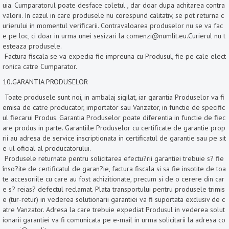
uia. Cumparatorul poate desface coletul , dar doar dupa achitarea contra
valorii. In cazul in care produsele nu corespund calitativ, se pot returna c
urierului in momentul verificarii. Contravaloarea produselor nu se va fac
e pe loc, ci doar in urma unei sesizari la comenzi@numlit.eu.Curierul nu t
esteaza produsele.
Factura fiscala se va expedia fie impreuna cu Produsul, fie pe cale elect
ronica catre Cumparator.
10.GARANTIA PRODUSELOR
Toate produsele sunt noi, in ambalaj sigilat, iar garantia Produselor va fi
emisa de catre producator, importator sau Vanzator, in functie de specific
ul fiecarui Produs. Garantia Produselor poate diferentia in functie de fiec
are produs in parte. Garantiile Produselor cu certificate de garantie prop
rii au adresa de service inscriptionata in certificatul de garantie sau pe sit
e-ul oficial al producatorului.
Produsele returnate pentru solicitarea efectu?rii garantiei trebuie s? fie
înso?ite de certificatul de garan?ie, factura fiscala si sa fie insotite de toa
te accesoriile cu care au fost achizitionate, precum si de o cerere din car
e s? reias? defectul reclamat. Plata transportului pentru produsele trimis
e (tur-retur) in vederea solutionarii garantiei va fi suportata exclusiv de c
atre Vanzator. Adresa la care trebuie expediat Produsul in vederea solut
ionarii garantiei va fi comunicata pe e-mail in urma solicitarii la adresa co