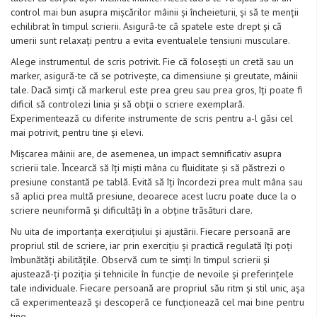
control mai bun asupra mișcărilor mâinii și încheieturii, și să te menții
echilibrat în timpul scrierii. Asigură-te că spatele este drept și că
umerii sunt relaxați pentru a evita eventualele tensiuni musculare.
Alege instrumentul de scris potrivit. Fie că folosești un cretă sau un
marker, asigură-te că se potrivește, ca dimensiune și greutate, mâinii
tale. Dacă simți că markerul este prea greu sau prea gros, îți poate fi
dificil să controlezi linia și să obții o scriere exemplară.
Experimentează cu diferite instrumente de scris pentru a-l găsi cel
mai potrivit, pentru tine și elevi.
Mișcarea mâinii are, de asemenea, un impact semnificativ asupra
scrierii tale. Încearcă să îți miști mâna cu fluiditate și să păstrezi o
presiune constantă pe tablă. Evită să îți încordezi prea mult mâna sau
să aplici prea multă presiune, deoarece acest lucru poate duce la o
scriere neuniformă și dificultăți în a obține trăsături clare.
Nu uita de importanța exercițiului și ajustării. Fiecare persoană are
propriul stil de scriere, iar prin exercițiu și practică regulată îți poți
îmbunătăți abilitățile. Observă cum te simți în timpul scrierii și
ajustează-ți poziția și tehnicile în funcție de nevoile și preferințele
tale individuale. Fiecare persoană are propriul său ritm și stil unic, așa
că experimentează și descoperă ce funcționează cel mai bine pentru
tine.