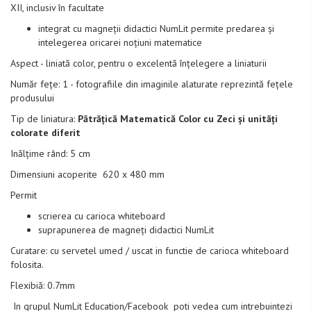
XII, inclusiv în facultate
integrat cu magneții didactici NumLit permite predarea și
intelegerea oricarei noțiuni matematice
Aspect - liniată color, pentru o excelentă înțelegere a liniaturii
Număr fețe: 1 - fotografiile din imaginile alaturate reprezintă fețele
produsului
Tip de liniatura:
Pătrățică Matematică Color cu Zeci și unități
colorate diferit
Inălțime rând: 5 cm
Dimensiuni acoperite 620 x 480 mm
Permit
scrierea cu carioca whiteboard
suprapunerea de magneți didactici NumLit
Curatare: cu servetel umed / uscat in functie de carioca whiteboard
folosita.
Flexibiă: 0.7mm
In grupul NumLit Education/Facebook poti vedea cum intrebuintezi