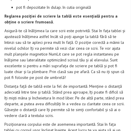
pot fi depozitate în dulap. în cutia originală
Reglarea poziției de scriere la tablă este esențială pentru a
obține o scriere frumoasă.
Asigură-te că înălțimea la care scrii este potrivită. Stai în fața tablei și
ajustează înălțimea astfel încât să poți ajunge la tablă fără să te
întinzi sau să te apleci prea mult în față. O poziție corectă a mâinii la
nivelul ochilor îți va permite să vezi clar ceea ce scrii. Te vor ajuta
mult planșele magnetice NumLit care se pot regla instantaneu pe
înălșime sau lateralitate optimizând scrisul tău și al elevului. Sunt
excelente si pentru a mări suprafața de scriere pe tablă și pot fi
luate chiar și la plimbare. Prin clasă sau pe afară. Ca să nu iți spun că
pot fi folosite pe post de umbrelă!
Distanța față de tablă este la fel de importantă. Menține o distanță
adecvată între tine și tablă. Stând prea aproape, îți poate fi dificil să
îți miști mâna și încheietura în mod liber. Pe de altă parte, stând prea
departe, ai putea avea dificultăți în a vedea cu claritate ceea ce scrii.
Găsește o distanță care îți permite să te simți confortabil și să ai o
vedere clară a textului scris.
Poziționarea corpului este de asemenea importantă. Stai în fața
tablei cu corpul ușor înclinat înainte. Acest lucru te va ajuta să ai un