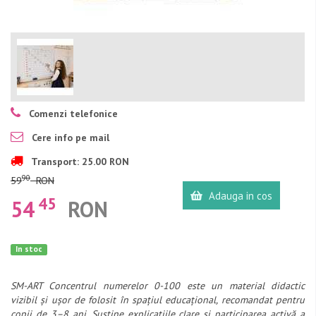
Comenzi telefonice
Cere info pe mail
Transport: 25.00 RON
90
59
RON
Adauga in cos
45
54
RON
In stoc
SM-ART Concentrul numerelor 0-100 este un material didactic
vizibil și ușor de folosit în spațiul educațional, recomandat pentru
copii de 3–8 ani. Susține explicațiile clare și participarea activă a