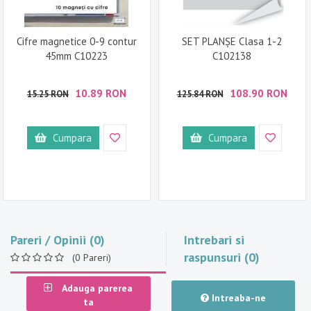
Cifre magnetice 0-9 contur
SET PLANȘE Clasa 1-2
45mm C10223
C102138
10.89 RON
108.90 RON
15.25 RON
125.84 RON
Cumpara
Cumpara
Pareri / Opinii (0)
Intrebari si
raspunsuri (0)
(0 Pareri)
Adauga parerea
Intreaba-ne
ta