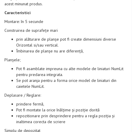
acest minunat produs.
Caracteristici
Montare: în 5 secunde
Construirea de suprafețe mari
prin alăturare de planșe pot fi create dimensiuni diverse
Orizontal si/sau vertical.
Îmbinarea de planșe nu are diferență,
Planșele;
Pot fi asamblate impreuna cu alte modele de liniaturi NumLit
pentru predarea integrata.
Se pot aranja pentru a forma orice model de liniaturi din
caietele NumLit.
Deplasare / Reglare:
prindere fermă,
Pot fi montate la orice înălțime și poziție dorită
repozitionare prin desprindere pentru a regla poziția și
inaltimea corecta de scriere
Simplu de depozitat