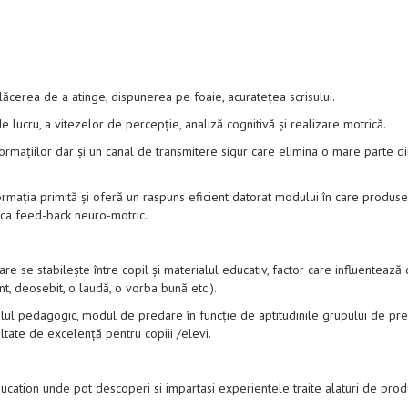
lăcerea de a atinge, dispunerea pe foaie, acuratețea scrisului.
e lucru, a vitezelor de percepție, analiză cognitivă și realizare motrică.
rmațiilor dar și un canal de transmitere sigur care elimina o mare parte di
mația primită și oferă un raspuns eficient datorat modului în care produsel
ă ca feed-back neuro-motric.
care se stabilește între copil și materialul educativ, factor care influenteaz
nt, deosebit, o laudă, o vorba bună etc.).
ul pedagogic, modul de predare în funcție de aptitudinile grupului de preda
ultate de excelență pentru copiii /elevi.
ducation unde pot descoperi si impartasi experientele traite alaturi de prod