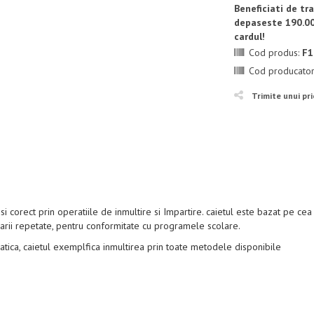
Beneficiati de t
depaseste 190.00
cardul!
Cod produs:
F1
Cod producato
Trimite unui pr
 corect prin operatiile de inmultire si Impartire. caietul este bazat pe cea
rii repetate, pentru conformitate cu programele scolare.
atica, caietul exemplfica inmultirea prin toate metodele disponibile