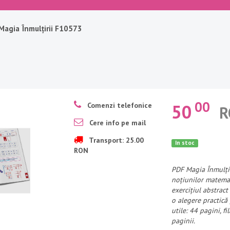
Magia Înmulțirii F10573
00
50
Comenzi telefonice
R
Cere info pe mail
Transport: 25.00
In stoc
RON
PDF Magia Înmulțir
noțiunilor matema
exercițiul abstract
o alegere practică 
utile: 44 pagini, f
paginii.