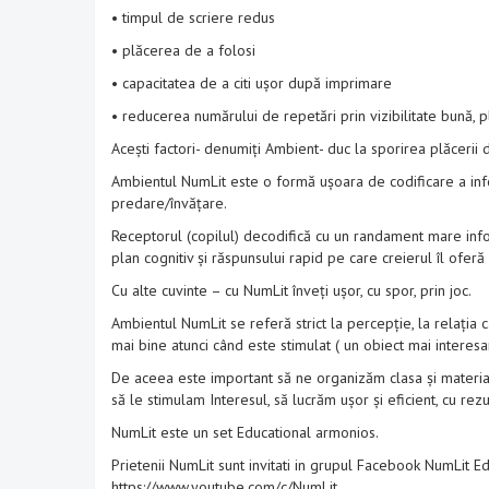
• timpul de scriere redus
• plăcerea de a folosi
• capacitatea de a citi ușor după imprimare
• reducerea numărului de repetări prin vizibilitate bună, p
Acești factori- denumiți Ambient- duc la sporirea plăcerii d
Ambientul NumLit este o formă ușoara de codificare a info
predare/învățare.
Receptorul (copilul) decodifică cu un randament mare infor
plan cognitiv și răspunsului rapid pe care creierul îl ofer
Cu alte cuvinte – cu NumLit înveți ușor, cu spor, prin joc.
Ambientul NumLit se referă strict la percepție, la relația 
mai bine atunci când este stimulat ( un obiect mai interesa
De aceea este important să ne organizăm clasa și material
să le stimulam Interesul, să lucrăm ușor și eficient, cu rez
NumLit este un set Educational armonios.
Prietenii NumLit sunt invitati in grupul Facebook NumLit E
https://www.youtube.com/c/NumLit