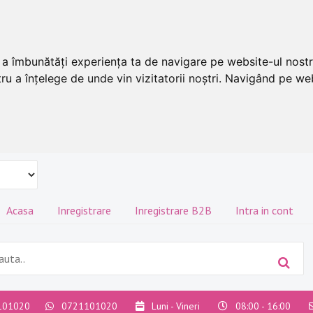
u a îmbunătăți experiența ta de navigare pe website-ul nostr
ru a înțelege de unde vin vizitatorii noștri. Navigând pe web
Acasa
Inregistrare
Inregistrare B2B
Intra in cont
101020
0721101020
Luni - Vineri
08:00 - 16:00