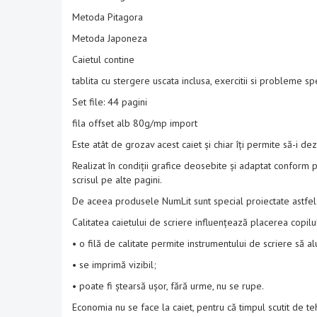
Metoda Pitagora
Metoda Japoneza
Caietul contine
tablita cu stergere uscata inclusa, exercitii si probleme 
Set file: 44 pagini
fila offset alb 80g/mp import
Este atât de grozav acest caiet și chiar îți permite să-i dezvo
Realizat în condiții grafice deosebite și adaptat conform p
scrisul pe alte pagini.
De aceea produsele NumLit sunt special proiectate astfel 
Calitatea caietului de scriere influențează placerea copilul
• o filă de calitate permite instrumentului de scriere să a
• se imprimă vizibil;
• poate fi ștearsă ușor, fără urme, nu se rupe.
Economia nu se face la caiet, pentru că timpul scutit de te