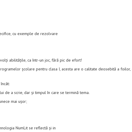
specifice, cu exemple de rezolvare
lți abilitățile, ca într-un joc, fără pic de efort!
rogramelor școlare pentru clasa I, acesta are o calitate deosebită a foilor, 
încât:
ui de a scrie, dar și timpul în care se termină tema.
lunece mai ușor;
hnologia NumLit se reflectă și in