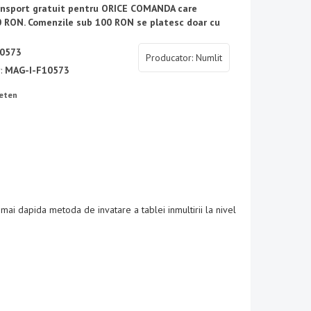
ransport gratuit pentru ORICE COMANDA care
 RON. Comenzile sub 100 RON se platesc doar cu
0573
Producator: Numlit
r:
MAG-I-F10573
ieten
 mai dapida metoda de invatare a tablei inmultirii la nivel