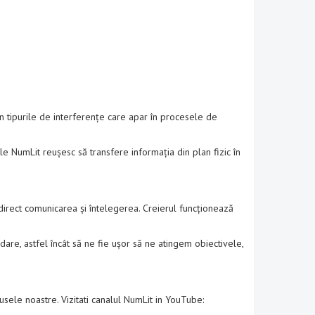
n tipurile de interferențe care apar în procesele de
e NumLit reușesc să transfere informația din plan fizic în
ă direct comunicarea și întelegerea. Creierul funcționează
re, astfel încât să ne fie ușor să ne atingem obiectivele,
usele noastre. Vizitati canalul NumLit in YouTube: