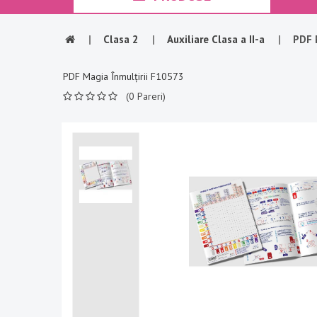
|
Clasa 2
|
Auxiliare Clasa a II-a
|
PDF 
PDF Magia Înmulțirii F10573
(0 Pareri)