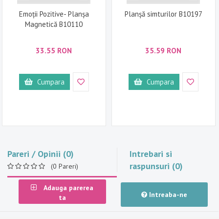
Emoții Pozitive- Planșa
Planșă simturilor B10197
Magnetică B10110
33.55 RON
35.59 RON
Cumpara
Cumpara
Pareri / Opinii (0)
Intrebari si
raspunsuri (0)
(0 Pareri)
Adauga parerea
Intreaba-ne
ta