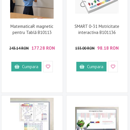
MatematicaR magnetic
SMART 0-31 Motricitate
pentru Tablă B10113
interactiva B101136
177.28 RON
98.18 RON
243.14 RON
155.00 RON
Cumpara
Cumpara