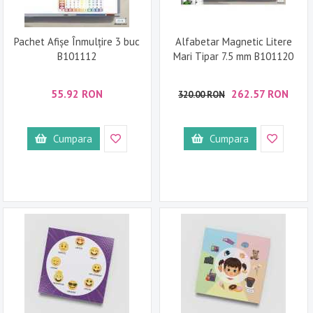
Pachet Afișe Înmulțire 3 buc
Alfabetar Magnetic Litere
B101112
Mari Tipar 7.5 mm B101120
55.92 RON
262.57 RON
320.00 RON
Cumpara
Cumpara