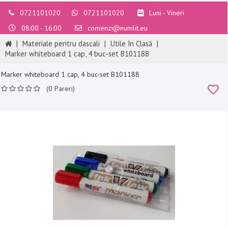
0721101020
0721101020
Luni - Vineri
08:00 - 16:00
comenzi@numlit.eu
|
Materiale pentru dascali
|
Utile în Clasă
|
Marker whiteboard 1 cap, 4 buc-set B101188
Marker whiteboard 1 cap, 4 buc-set B101188
(0 Pareri)