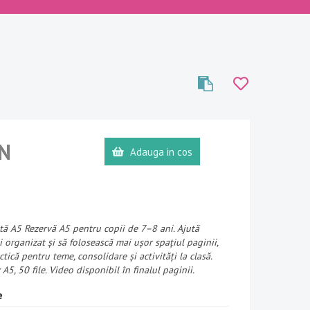
N
Adauga in cos
ă A5 Rezervă A5 pentru copii de 7–8 ani. Ajută
i organizat și să folosească mai ușor spațiul paginii,
ctică pentru teme, consolidare și activități la clasă.
: A5, 50 file. Video disponibil în finalul paginii.
e