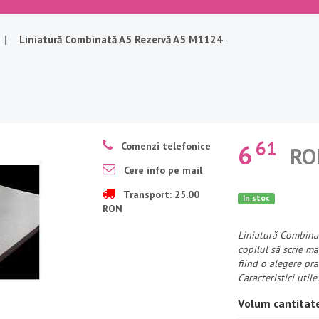
|
Liniatură Combinată A5 Rezervă A5 M1124
61
6
Comenzi telefonice
RO
Cere info pe mail
Transport: 25.00
In stoc
RON
Liniatură Combinat
copilul să scrie ma
fiind o alegere pra
Caracteristici utile
Volum cantitat