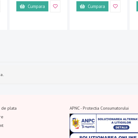
Cumpara
Cumpara
a.
i de plata
APNC - Protectia Consumatorului
re
ont