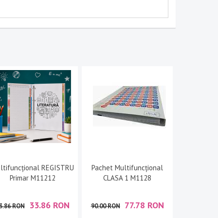
ltifuncțional REGISTRU
Pachet Multifuncțional
Primar M11212
CLASA 1 M1128
33.86 RON
77.78 RON
3.86 RON
90.00 RON