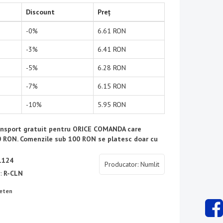
Discount
Preț
-0%
6.61 RON
-3%
6.41 RON
-5%
6.28 RON
-7%
6.15 RON
-10%
5.95 RON
ransport gratuit pentru ORICE COMANDA care
 RON. Comenzile sub 100 RON se platesc doar cu
1124
Producator: Numlit
r:
R-CLN
ieten