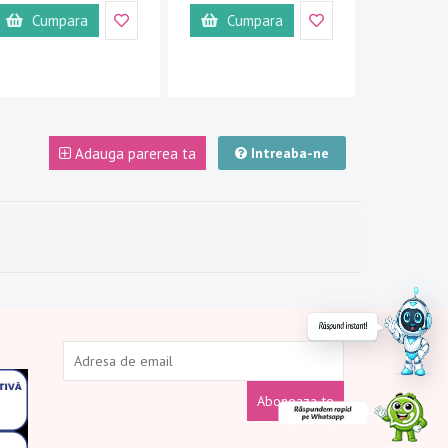
Cumpara
Cumpara
Adauga parerea ta
Intreaba-ne
Aboneaza-te