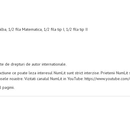
a, 1/2 fila Matematica, 1/2 fila tip I, 1/2 fila tip II
te de drepturi de autor internationale.
ctiune ce poate leza interesul NumLit sunt strict interzise. Prietenii NumLi
dusele noastre. Vizitati canalul NumLit in YouTube: https://www.youtube.com
 paginii.