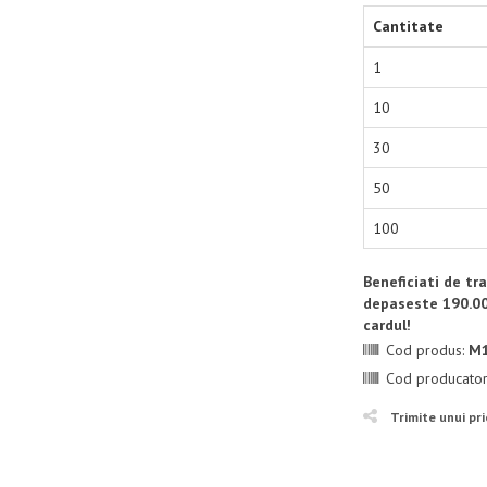
Cantitate
1
10
30
50
100
Beneficiati de t
depaseste 190.00
cardul!
Cod produs:
M
Cod producato
Trimite unui pr