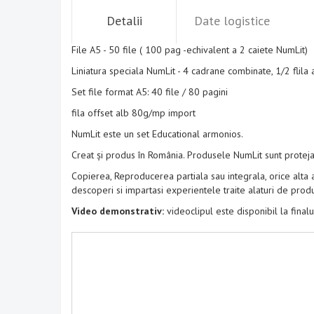
Detalii
Date logistice
File A5 - 50 file ( 100 pag -echivalent a 2 caiete NumLit)
Liniatura speciala NumLit - 4 cadrane combinate, 1/2 flila alb
Set file format A5: 40 file / 80 pagini
fila offset alb 80g/mp import
NumLit este un set Educational armonios.
Creat și produs în România. Produsele NumLit sunt proteja
Copierea, Reproducerea partiala sau integrala, orice alta a
descoperi si impartasi experientele traite alaturi de pro
Video demonstrativ:
videoclipul este disponibil la finalul