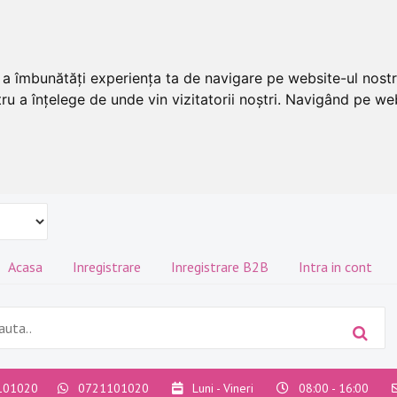
u a îmbunătăți experiența ta de navigare pe website-ul nostr
ru a înțelege de unde vin vizitatorii noștri. Navigând pe web
Acasa
Inregistrare
Inregistrare B2B
Intra in cont
101020
0721101020
Luni - Vineri
08:00 - 16:00