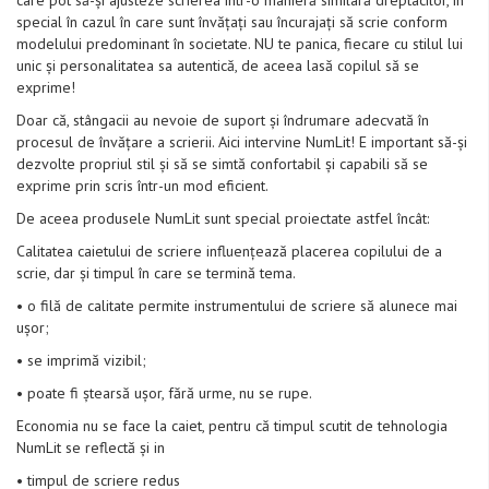
care pot să-și ajusteze scrierea într-o manieră similară dreptacilor, în
special în cazul în care sunt învățați sau încurajați să scrie conform
modelului predominant în societate. NU te panica, fiecare cu stilul lui
unic și personalitatea sa autentică, de aceea lasă copilul să se
exprime!
Doar că, stângacii au nevoie de suport și îndrumare adecvată în
procesul de învățare a scrierii. Aici intervine NumLit! E important să-și
dezvolte propriul stil și să se simtă confortabil și capabili să se
exprime prin scris într-un mod eficient.
De aceea produsele NumLit sunt special proiectate astfel încât:
Calitatea caietului de scriere influențează placerea copilului de a
scrie, dar și timpul în care se termină tema.
• o filă de calitate permite instrumentului de scriere să alunece mai
ușor;
• se imprimă vizibil;
• poate fi ștearsă ușor, fără urme, nu se rupe.
Economia nu se face la caiet, pentru că timpul scutit de tehnologia
NumLit se reflectă și in
• timpul de scriere redus