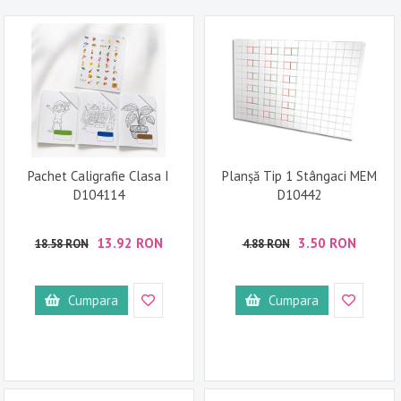
Pachet Caligrafie Clasa I
Planșă Tip 1 Stângaci MEM
D104114
D10442
13.92 RON
3.50 RON
18.58 RON
4.88 RON
Cumpara
Cumpara