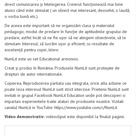
direct comunicarea și întelegerea. Creierul funcționează mai bine
atunci când este stimulat ( un obiect mai interesant, deosebit, o laudă,
o vorba bună etc.).
De aceea este important să ne organizăm clasa și materialul
pedagogic, modul de predare în funcție de aptitudinile grupului de
predare, astfel încât să ne fie ușor să ne atingem obiectivele, să le
stimulam Interesul, să lucrăm ușor și eficient, cu rezultate de
excelență pentru copiii /elevi.
NumLit este un set Educational armonios.
Creat și produs în România. Produsele NumLit sunt protejate de
drepturi de autor internationale.
Copierea, Reproducerea partiala sau integrala, orice alta actiune ce
poate leza interesul NumLit sunt strict interzise. Prietenii NumLit sunt
invitati in grupul Facebook NumLit Education unde pot descoperi si
impartasi experientele traite alaturi de produsele noastre. Vizitati
canalul NumLit in YouTube: https://www.youtube.com/c/NumLit
Video demonstrativ:
videoclipul este disponibil la finalul paginii.