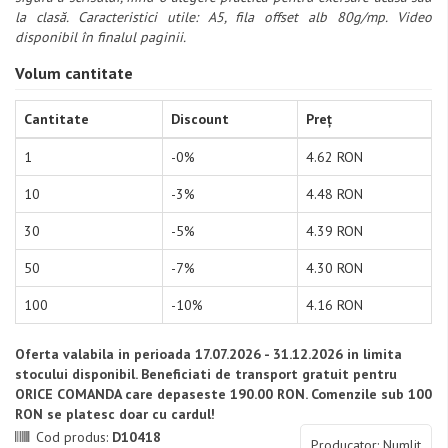
la clasă. Caracteristici utile: A5, fila offset alb 80g/mp. Video
disponibil în finalul paginii.
Volum cantitate
Cantitate
Discount
Preț
1
-0%
4.62 RON
10
-3%
4.48 RON
30
-5%
4.39 RON
50
-7%
4.30 RON
100
-10%
4.16 RON
Oferta valabila in perioada 17.07.2026 - 31.12.2026 in limita
stocului disponibil. Beneficiati de transport gratuit pentru
ORICE COMANDA care depaseste 190.00 RON. Comenzile sub 100
RON se platesc doar cu cardul!
Cod produs:
D10418
Producator: Numlit