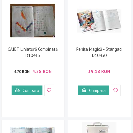
CAIET Liniatură Combinată
Penița Magică - Stângaci
D10413
D10430
4.28 RON
39.18 RON
4.70 RON
Cumpara
Cumpara