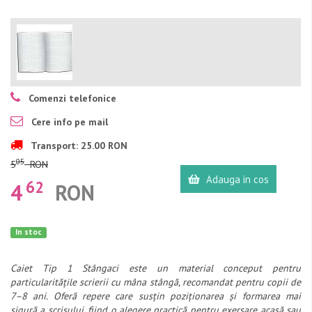
Comenzi telefonice
Cere info pe mail
Transport: 25.00 RON
05
5
RON
Adauga in cos
62
4
RON
In stoc
Caiet Tip 1 Stângaci este un material conceput pentru
particularitățile scrierii cu mâna stângă, recomandat pentru copii de
7–8 ani. Oferă repere care susțin poziționarea și formarea mai
sigură a scrisului, fiind o alegere practică pentru exersare acasă sau