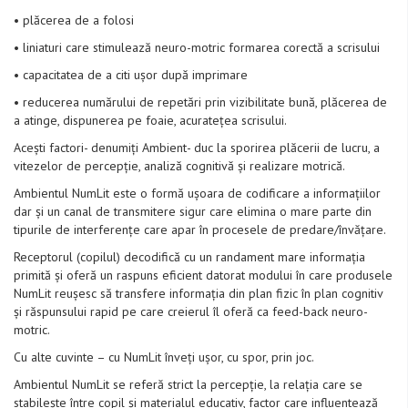
• plăcerea de a folosi
• liniaturi care stimulează neuro-motric formarea corectă a scrisului
• capacitatea de a citi ușor după imprimare
• reducerea numărului de repetări prin vizibilitate bună, plăcerea de
a atinge, dispunerea pe foaie, acuratețea scrisului.
Acești factori- denumiți Ambient- duc la sporirea plăcerii de lucru, a
vitezelor de percepție, analiză cognitivă și realizare motrică.
Ambientul NumLit este o formă ușoara de codificare a informațiilor
dar și un canal de transmitere sigur care elimina o mare parte din
tipurile de interferențe care apar în procesele de predare/învățare.
Receptorul (copilul) decodifică cu un randament mare informația
primită și oferă un raspuns eficient datorat modului în care produsele
NumLit reușesc să transfere informația din plan fizic în plan cognitiv
și răspunsului rapid pe care creierul îl oferă ca feed-back neuro-
motric.
Cu alte cuvinte – cu NumLit înveți ușor, cu spor, prin joc.
Ambientul NumLit se referă strict la percepție, la relația care se
stabilește între copil și materialul educativ, factor care influentează