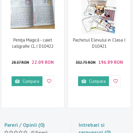
Penița Magică - caiet
Pachetul Elevului in Clasa I
caligrafie CL I D10422
D10421
22.09 RON
196.89 RON
28.37 RON
332.75 RON
Cumpara
Cumpara
Pareri / Opinii (0)
Intrebari si
raspunsuri (0)
(0 Pareri)