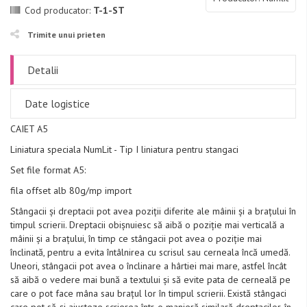
Cod producator:
T-1-ST
Trimite unui prieten
Detalii
Date logistice
CAIET A5
Liniatura speciala NumLit - Tip I liniatura pentru stangaci
Set file format A5:
fila offset alb 80g/mp import
Stângacii și dreptacii pot avea poziții diferite ale mâinii și a brațului în
timpul scrierii. Dreptacii obișnuiesc să aibă o poziție mai verticală a
mâinii și a brațului, în timp ce stângacii pot avea o poziție mai
înclinată, pentru a evita întâlnirea cu scrisul sau cerneala încă umedă.
Uneori, stângacii pot avea o înclinare a hârtiei mai mare, astfel încât
să aibă o vedere mai bună a textului și să evite pata de cerneală pe
care o pot face mâna sau brațul lor în timpul scrierii. Există stângaci