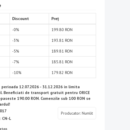
e
Discount
Preț
-0%
199.80 RON
-3%
193.81 RON
-5%
189.81 RON
-7%
185.81 RON
-10%
179.82 RON
n perioada 12.07.2026 - 31.12.2026 in limita
il. Beneficiati de transport gratuit pentru ORICE
paseste 190.00 RON. Comenzile sub 100 RON se
ardul!
017
Producator: Numlit
r:
CN-L
ieten