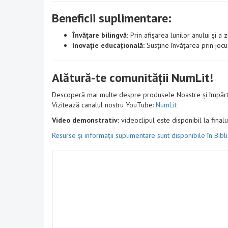
Beneficii suplimentare:
Învățare bilingvă:
Prin afișarea lunilor anului și a
Inovație educațională:
Susține învățarea prin jocuri
Alătură-te comunității NumLit!
Descoperă mai multe despre produsele Noastre și împărt
Vizitează canalul nostru YouTube:
NumLit
Video demonstrativ:
videoclipul este disponibil la finalul
Resurse și informații suplimentare sunt disponibile în Bibl