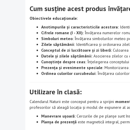
Cum susține acest produs învățar
Obiectivele educaționale:
Anotimpurile și caracteristicile acestora:
Identi
Cifrele romane (I - XII):
Învățarea numerelor roman
Simboluri meteo:
Învățarea simbolurilor meteo pe
Zilele săptămânii:
Identificarea și ordonarea zilel
Conceptul de zi lucrătoare și zi liberă:
Culoarea z
Datele și zilele săptămânii:
Asocierea zilelor cu
Cunoștințe despre ceas:
Înțelegerea conceptului d
Prezența și evenimente speciale:
Monitorizarea p
Ordinea culorilor curcubeului:
Învățarea culorilor 
Utilizare în clasă:
Calendarul Naturii este conceput pentru a sprijini
momentu
profesorilor să aleagă locația și modul de expunere al ac
Manevrare ușoară:
Cercurile de pe planșe sunt îns
Planșa de prezență
este magnetică integral, permi