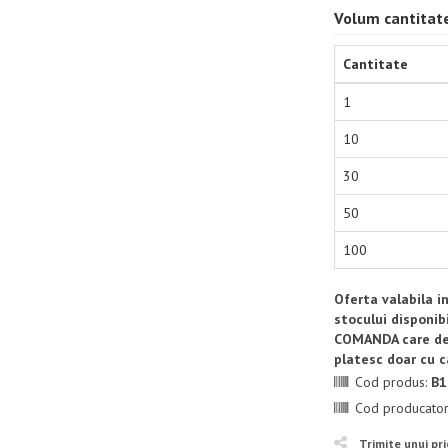
Volum cantitat
Cantitate
1
10
30
50
100
Oferta valabila i
stocului disponib
COMANDA care de
platesc doar cu c
Cod produs:
B1
Cod producato
Trimite unui pr