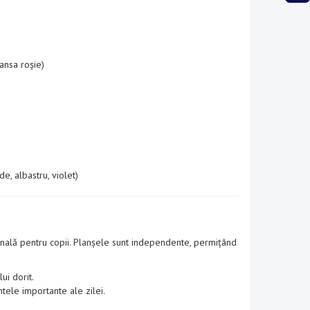
lansa roșie)
e, albastru, violet)
ală pentru copii. Planșele sunt independente, permițând
ui dorit.
tele importante ale zilei.