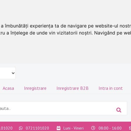
u a îmbunătăți experiența ta de navigare pe website-ul nostr
ru a înțelege de unde vin vizitatorii noștri. Navigând pe web
Acasa
Inregistrare
Inregistrare B2B
Intra in cont
101020
0721101020
Luni - Vineri
08:00 - 16:00