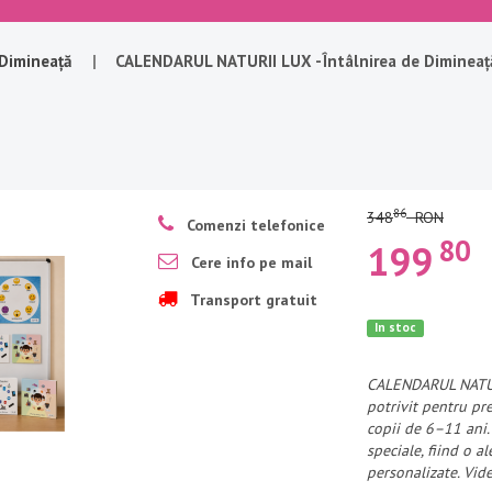
 Dimineață
|
CALENDARUL NATURII LUX -Întâlnirea de Diminea
86
348
RON
Comenzi telefonice
80
199
Cere info pe mail
Transport gratuit
In stoc
CALENDARUL NATURI
potrivit pentru pr
copii de 6–11 ani.
speciale, fiind o a
personalizate. Vide