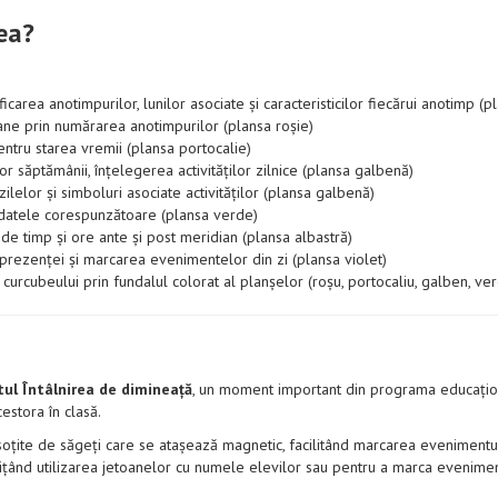
ea?
ficarea anotimpurilor, lunilor asociate și caracteristicilor fiecărui anotimp (p
e prin numărarea anotimpurilor (plansa roșie)
ntru starea vremii (plansa portocalie)
or săptămânii, înțelegerea activităților zilnice (plansa galbenă)
ilelor și simboluri asociate activităților (plansa galbenă)
 datele corespunzătoare (plansa verde)
e timp și ore ante și post meridian (plansa albastră)
rezenței și marcarea evenimentelor din zi (plansa violet)
curcubeului prin fundalul colorat al planșelor (roșu, portocaliu, galben, verd
l Întâlnirea de dimineață
, un moment important din programa educațion
estora în clasă.
oțite de săgeți care se atașează magnetic, facilitând marcarea evenimentul
țând utilizarea jetoanelor cu numele elevilor sau pentru a marca evenimen