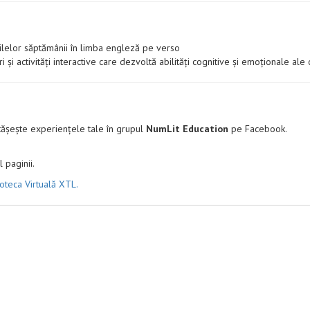
 zilelor săptămânii în limba engleză pe verso
 și activități interactive care dezvoltă abilități cognitive și emoționale ale 
ășește experiențele tale în grupul
NumLit Education
pe Facebook.
 paginii.
ioteca Virtuală XTL.