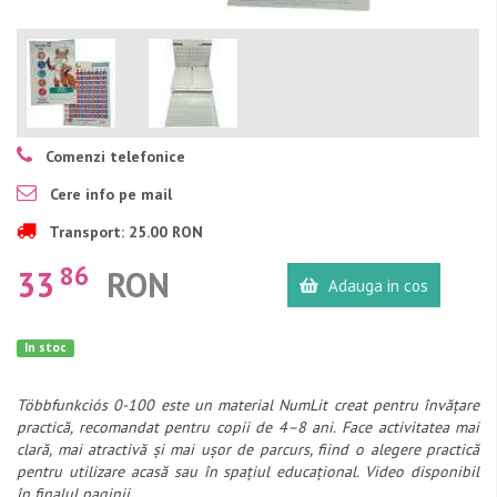
Comenzi telefonice
Cere info pe mail
Transport: 25.00 RON
86
33
RON
Adauga in cos
In stoc
Többfunkciós 0-100 este un material NumLit creat pentru învățare
practică, recomandat pentru copii de 4–8 ani. Face activitatea mai
clară, mai atractivă și mai ușor de parcurs, fiind o alegere practică
pentru utilizare acasă sau în spațiul educațional. Video disponibil
în finalul paginii.