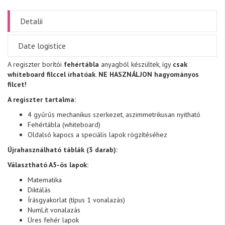
Detalii
Date logistice
A regiszter borítói
fehértábla
anyagból készültek, így
csak
whiteboard filccel írhatóak
.
NE HASZNÁLJON hagyományos
filcet!
A regiszter tartalma:
4 gyűrűs mechanikus szerkezet, aszimmetrikusan nyitható
Fehértábla (whiteboard)
Oldalsó kapocs a speciális lapok rögzítéséhez
Újrahasználható táblák (3 darab):
Választható A5-ös lapok:
Matematika
Diktálás
Írásgyakorlat (típus 1 vonalazás)
NumLit vonalazás
Üres fehér lapok