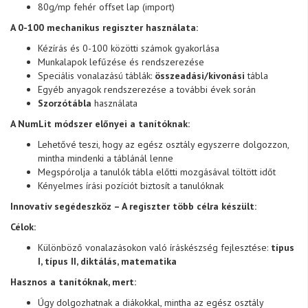
80g/mp fehér offset lap (import)
A 0-100 mechanikus regiszter használata:
Kézírás és 0-100 közötti számok gyakorlása
Munkalapok lefűzése és rendszerezése
Speciális vonalazású táblák:
összeadási/kivonási
tábla
Egyéb anyagok rendszerezése a további évek során
Szorzótábla
használata
A NumLit módszer előnyei a tanítóknak:
Lehetővé teszi, hogy az egész osztály egyszerre dolgozzon,
mintha mindenki a táblánál lenne
Megspórolja a tanulók tábla előtti mozgásával töltött időt
Kényelmes írási pozíciót biztosít a tanulóknak
Innovatív segédeszköz – A regiszter több célra készült:
Célok:
Különböző vonalazásokon való íráskészség fejlesztése:
típus
I, típus II, diktálás, matematika
Hasznos a tanítóknak, mert:
Úgy dolgozhatnak a diákokkal, mintha az egész osztály