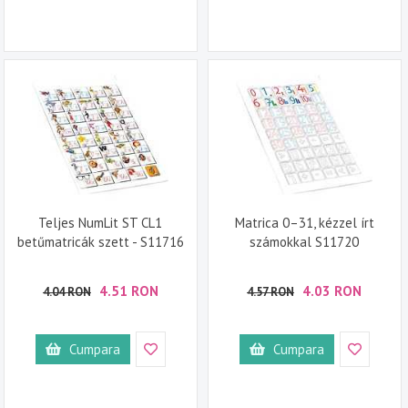
Teljes NumLit ST CL1
Matrica 0–31, kézzel írt
betűmatricák szett - S11716
számokkal S11720
4.51 RON
4.03 RON
4.04 RON
4.57 RON
Cumpara
Cumpara