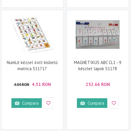
NumLit kézzel írott kisbetű
MAGNETIKUS ABC CL1 - 9
matrica S11717
készlet lapok S1178
4.51 RON
252.66 RON
4.04 RON
Cumpara
Cumpara