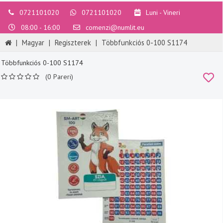
0721101020
0721101020
Luni - Vineri
08:00 - 16:00
comenzi@numlit.eu
|
Magyar
|
Regiszterek
|
Többfunkciós 0-100 S1174
Többfunkciós 0-100 S1174
(0 Pareri)