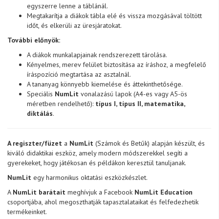
egyszerre lenne a táblánál.
Megtakarítja a diákok tábla elé és vissza mozgásával töltött
időt, és elkerüli az üresjáratokat.
További előnyök:
A diákok munkalapjainak rendszerezett tárolása.
Kényelmes, merev felület biztosítása az íráshoz, a megfelelő
íráspozíció megtartása az asztalnál.
A tananyag könnyebb kiemelése és áttekinthetősége.
Speciális
NumLit
vonalazású lapok (A4-es vagy A5-ös
méretben rendelhető):
típus I, típus II, matematika,
diktálás
.
A regiszter/füzet
a
NumLit
(Számok és Betűk) alapján készült, és
kiváló didaktikai eszköz, amely modern módszerekkel segíti a
gyerekeket, hogy játékosan és példákon keresztül tanuljanak.
NumLit
egy harmonikus oktatási eszközkészlet.
A
NumLit barátait
meghívjuk a Facebook
NumLit Education
csoportjába, ahol megoszthatják tapasztalataikat és felfedezhetik
termékeinket.