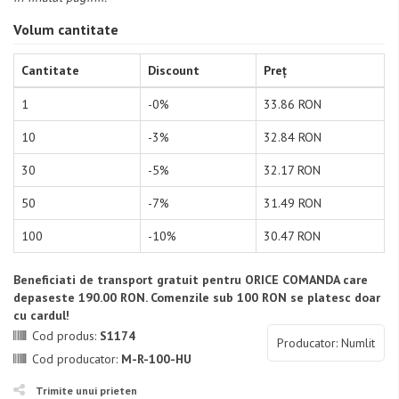
Volum cantitate
Cantitate
Discount
Preț
1
-0%
33.86 RON
10
-3%
32.84 RON
30
-5%
32.17 RON
50
-7%
31.49 RON
100
-10%
30.47 RON
Beneficiati de transport gratuit pentru ORICE COMANDA care
depaseste 190.00 RON. Comenzile sub 100 RON se platesc doar
cu cardul!
Cod produs:
S1174
Producator: Numlit
Cod producator:
M-R-100-HU
Trimite unui prieten