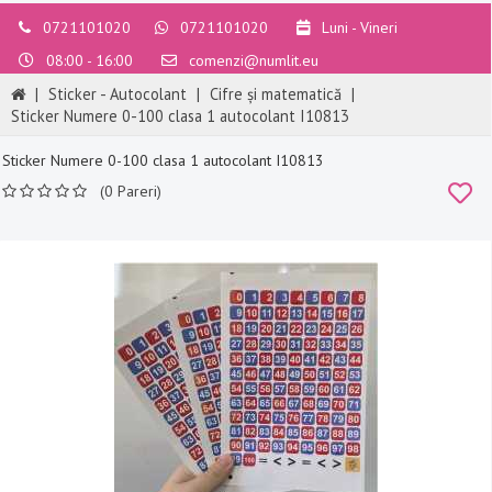
0721101020
0721101020
Luni - Vineri
08:00 - 16:00
comenzi@numlit.eu
|
Sticker - Autocolant
|
Cifre și matematică
|
Sticker Numere 0-100 clasa 1 autocolant I10813
Sticker Numere 0-100 clasa 1 autocolant I10813
(0 Pareri)