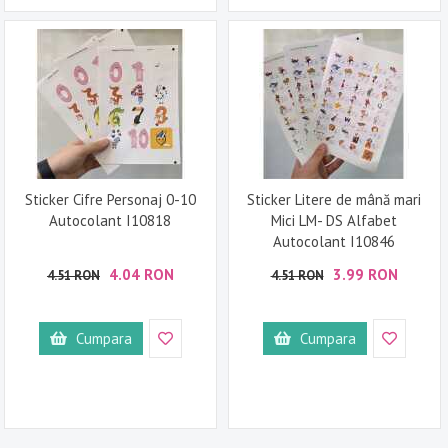
Sticker Cifre Personaj 0-10
Sticker Litere de mână mari
Autocolant I10818
Mici LM- DS Alfabet
Autocolant I10846
4.04 RON
3.99 RON
4.51 RON
4.51 RON
Cumpara
Cumpara