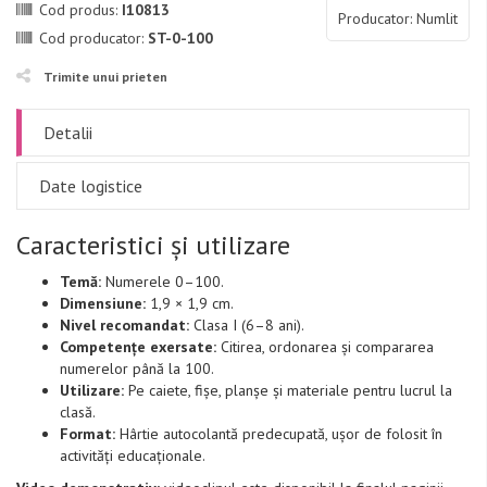
Cod produs:
I10813
Producator: Numlit
Cod producator:
ST-0-100
Trimite unui prieten
Detalii
Date logistice
Caracteristici și utilizare
Temă:
Numerele 0–100.
Dimensiune:
1,9 × 1,9 cm.
Nivel recomandat:
Clasa I (6–8 ani).
Competențe exersate:
Citirea, ordonarea și compararea
numerelor până la 100.
Utilizare:
Pe caiete, fișe, planșe și materiale pentru lucrul la
clasă.
Format:
Hârtie autocolantă predecupată, ușor de folosit în
activități educaționale.