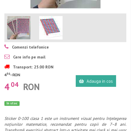
Comenzi telefonice
Cere info pe mail
Transport: 25.00 RON
51
4
RON
Adauga in cos
04
4
RON
In stoc
Sticker 0-100 clasa 1 este un instrument vizual pentru înțelegerea
noțiunilor matematice, recomandat pentru copii de 7–8 ani.
Transformă exercițiul abstract într-o activitate mai clară și mai ușor