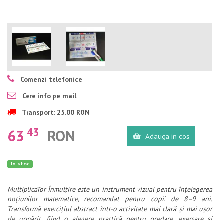
Comenzi telefonice
Cere info pe mail
Transport: 25.00 RON
43
63
RON
Adauga in cos
In stoc
MultiplicaTor Înmulțire este un instrument vizual pentru înțelegerea
noțiunilor matematice, recomandat pentru copii de 8–9 ani.
Transformă exercițiul abstract într-o activitate mai clară și mai ușor
de urmărit, fiind o alegere practică pentru predare, exersare și