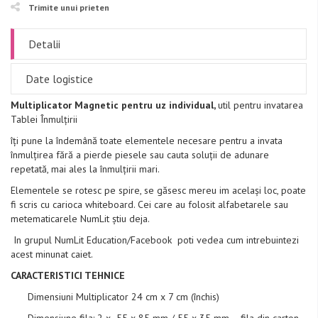
Trimite unui prieten
Detalii
Date logistice
Multiplicator Magnetic pentru uz individual,
util pentru invatarea
Tablei Înmulțirii
îți pune la îndemână toate elementele necesare pentru a invata
înmulțirea fără a pierde piesele sau cauta soluții de adunare
repetată, mai ales la înmulțirii mari.
Elementele se rotesc pe spire, se găsesc mereu im același loc, poate
fi scris cu carioca whiteboard. Cei care au folosit alfabetarele sau
metematicarele NumLit știu deja.
In grupul NumLit Education/Facebook poti vedea cum intrebuintezi
acest minunat caiet.
CARACTERISTICI TEHNICE
Dimensiuni Multiplicator 24 cm x 7 cm (închis)