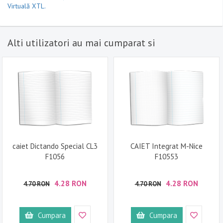
Virtuală XTL.
Alti utilizatori au mai cumparat si
caiet Dictando Special CL3
CAIET Integrat M-Nice
F1056
F10553
4.28 RON
4.28 RON
4.70 RON
4.70 RON
Cumpara
Cumpara