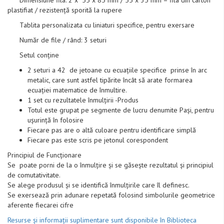
Dimensiune fila: 2 x 55 x 85 mm / 55 x 35 mm – fila din carton
plastifiat / rezistență sporită la rupere
Tablita personalizata cu liniaturi specifice, pentru exersare
Număr de file / rând: 3 seturi
Setul conține
2 seturi a 42 de jetoane cu ecuațiile specifice prinse în arc
metalic, care sunt astfel tipărite încât să arate formarea
ecuației matematice de înmultire.
1 set cu rezultatele înmulțirii -Produs
Totul este grupat pe segmente de lucru denumite Pași, pentru
ușurință în folosire
Fiecare pas are o altă culoare pentru identificare simplă
Fiecare pas este scris pe jetonul corespondent
Principiul de Funcționare
Se poate porni de la o înmulțire și se găsește rezultatul și principiul
de comutativitate.
Se alege produsul și se identifică înmulțirile care îl definesc.
Se exersează prin adunare repetată folosind simbolurile geometrice
aferente fiecarei cifre
Resurse și informații suplimentare sunt disponibile în Biblioteca