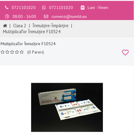
0721101020
0721101020
Luni - Vineri
08:00 - 16:00
comenzi@numlit.eu
|
Clasa 2
|
Înmulțire-Împărțire
|
MultiplicaTor Înmulțire F10524
MultiplicaTor Înmulțire F10524
(0 Pareri)