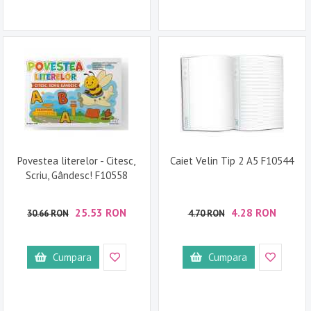
Povestea literelor - Citesc,
Caiet Velin Tip 2 A5 F10544
Scriu, Gândesc! F10558
25.53 RON
4.28 RON
30.66 RON
4.70 RON
Cumpara
Cumpara