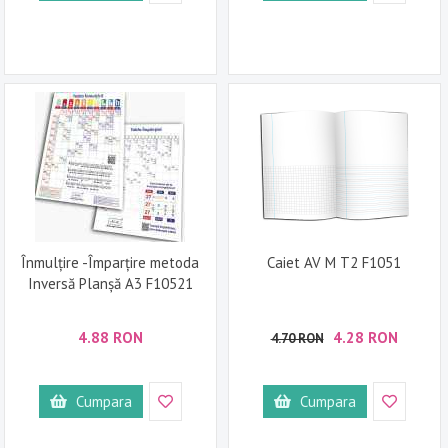
Înmulțire -Împarțire metoda
Caiet AV M T2 F1051
Inversă Planșă A3 F10521
4.88 RON
4.28 RON
4.70 RON
Cumpara
Cumpara