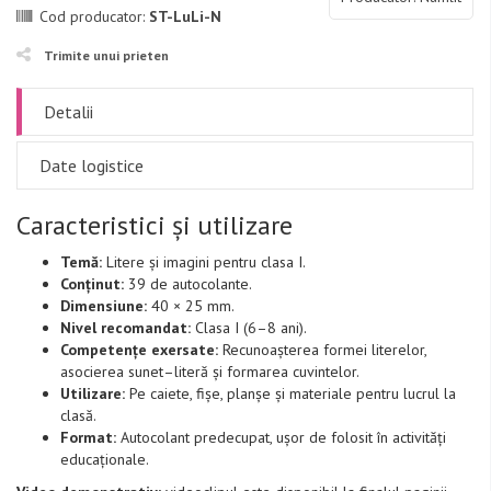
Cod producator:
ST-LuLi-N
Trimite unui prieten
Detalii
Date logistice
Caracteristici și utilizare
Temă:
Litere și imagini pentru clasa I.
Conținut:
39 de autocolante.
Dimensiune:
40 × 25 mm.
Nivel recomandat:
Clasa I (6–8 ani).
Competențe exersate:
Recunoașterea formei literelor,
asocierea sunet–literă și formarea cuvintelor.
Utilizare:
Pe caiete, fișe, planșe și materiale pentru lucrul la
clasă.
Format:
Autocolant predecupat, ușor de folosit în activități
educaționale.