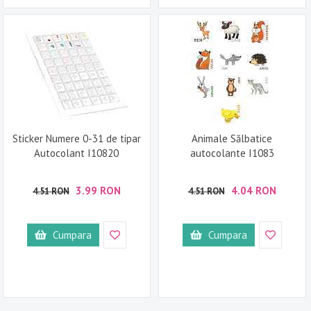
Sticker Numere 0-31 de tipar
Animale Sălbatice
Autocolant I10820
autocolante I1083
3.99 RON
4.04 RON
4.51 RON
4.51 RON
Cumpara
Cumpara