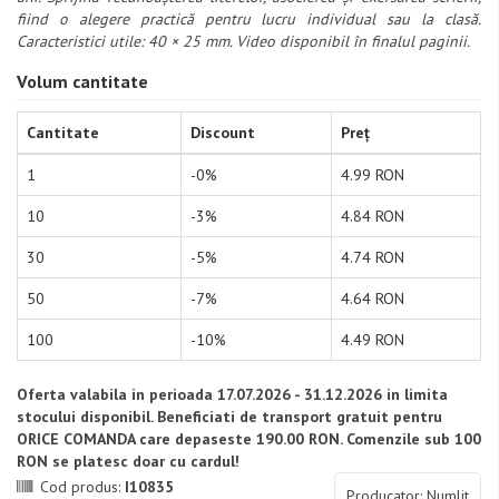
fiind o alegere practică pentru lucru individual sau la clasă.
Caracteristici utile: 40 × 25 mm. Video disponibil în finalul paginii.
Volum cantitate
Cantitate
Discount
Preț
1
-0%
4.99 RON
10
-3%
4.84 RON
30
-5%
4.74 RON
50
-7%
4.64 RON
100
-10%
4.49 RON
Oferta valabila in perioada 17.07.2026 - 31.12.2026 in limita
stocului disponibil. Beneficiati de transport gratuit pentru
ORICE COMANDA care depaseste 190.00 RON. Comenzile sub 100
RON se platesc doar cu cardul!
Cod produs:
I10835
Producator: Numlit