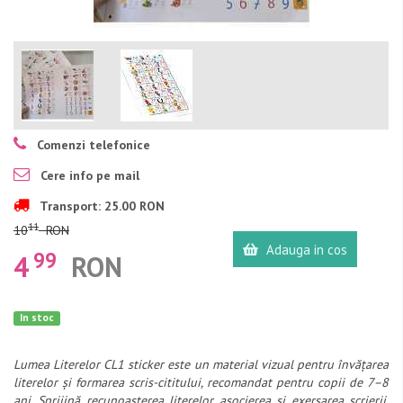
Comenzi telefonice
Cere info pe mail
Transport: 25.00 RON
11
10
RON
Adauga in cos
99
4
RON
In stoc
Lumea Literelor CL1 sticker este un material vizual pentru învățarea
literelor și formarea scris-cititului, recomandat pentru copii de 7–8
ani. Sprijină recunoașterea literelor, asocierea și exersarea scrierii,