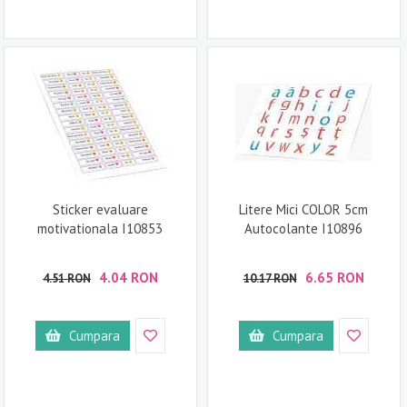
Sticker evaluare
Litere Mici COLOR 5cm
motivationala I10853
Autocolante I10896
4.04 RON
6.65 RON
4.51 RON
10.17 RON
Cumpara
Cumpara