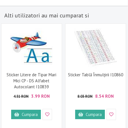
Alti utilizatori au mai cumparat si
Sticker Litere de Tipar Mari
Sticker Tablă Înmulțirii I10860
Mici CP - DS Alfabet
Autocolant I10839
3.99 RON
8.54 RON
4.51 RON
8.03 RON
Cumpara
Cumpara