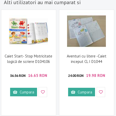
Alti utilizatori au mai cumparat si
Caiet Start- Stop Motricitate
Aventuri cu litere -Caiet
logică de scriere D104106
inceput CL I D1044
16.65 RON
19.98 RON
36.56 RON
24.00 RON
Cumpara
Cumpara