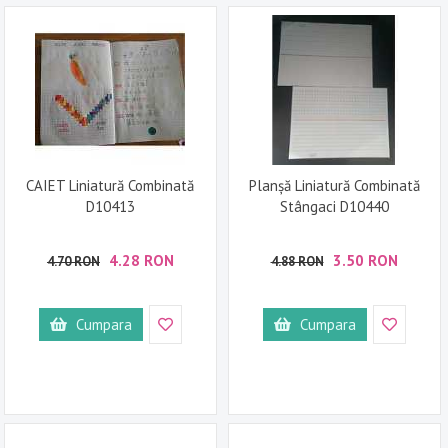
CAIET Liniatură Combinată
Planșă Liniatură Combinată
D10413
Stângaci D10440
4.28 RON
3.50 RON
4.70 RON
4.88 RON
Cumpara
Cumpara