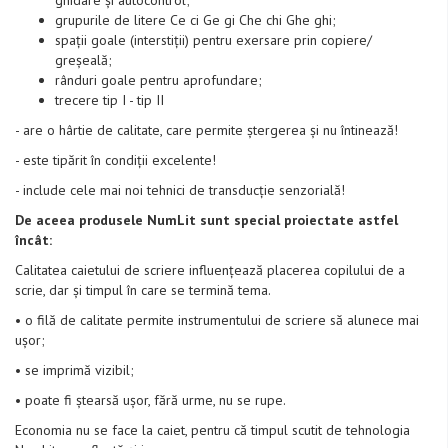
ghidare și autocontrol;
grupurile de litere Ce ci Ge gi Che chi Ghe ghi;
spații goale (interstiții) pentru exersare prin copiere/
greșeală;
rânduri goale pentru aprofundare;
trecere tip I - tip II
- are o hârtie de calitate, care permite ștergerea și nu întinează!
- este tipărit în condiții excelente!
- include cele mai noi tehnici de transducție senzorială!
De aceea produsele NumLit sunt special proiectate astfel
încât:
Calitatea caietului de scriere influențează placerea copilului de a
scrie, dar și timpul în care se termină tema.
• o filă de calitate permite instrumentului de scriere să alunece mai
ușor;
• se imprimă vizibil;
• poate fi ștearsă ușor, fără urme, nu se rupe.
Economia nu se face la caiet, pentru că timpul scutit de tehnologia