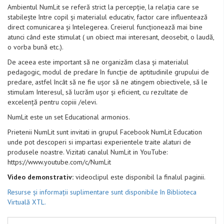
Ambientul NumLit se referă strict la percepție, la relația care se
stabilește între copil și materialul educativ, factor care influentează
direct comunicarea și întelegerea. Creierul funcționează mai bine
atunci când este stimulat ( un obiect mai interesant, deosebit, o laudă,
o vorba bună etc.).
De aceea este important să ne organizăm clasa și materialul
pedagogic, modul de predare în funcție de aptitudinile grupului de
predare, astfel încât să ne fie ușor să ne atingem obiectivele, să le
stimulam Interesul, să lucrăm ușor și eficient, cu rezultate de
excelență pentru copiii /elevi.
NumLit este un set Educational armonios.
Prietenii NumLit sunt invitati in grupul Facebook NumLit Education
unde pot descoperi si impartasi experientele traite alaturi de
produsele noastre. Vizitati canalul NumLit in YouTube:
https://www.youtube.com/c/NumLit
Video demonstrativ:
videoclipul este disponibil la finalul paginii.
Resurse și informații suplimentare sunt disponibile în Biblioteca
Virtuală XTL.