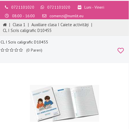
0721101020
0721101020
Luni - Vineri
08:00 - 16:00
comenzi@numlit.eu
|
Clasa 1
|
Auxiliare clasa I Caiete activități
|
CL I Scris caligrafic D10455
CL I Scris caligrafic D10455
(0 Pareri)