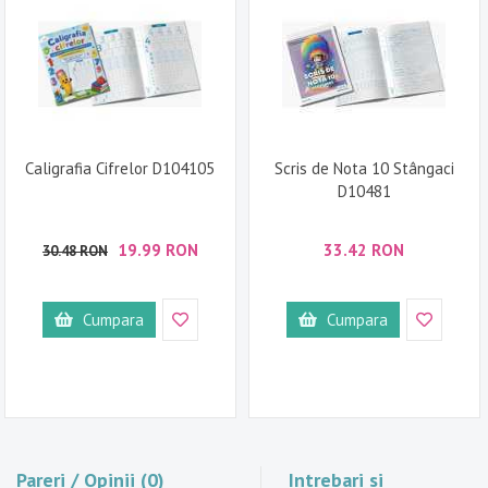
Caligrafia Cifrelor D104105
Scris de Nota 10 Stângaci
D10481
19.99 RON
33.42 RON
30.48 RON
Cumpara
Cumpara
Pareri / Opinii (0)
Intrebari si