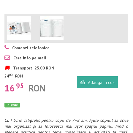
Comenzi telefonice
Cere info pe mail
Transport: 25.00 RON
00
24
RON
Adauga in cos
95
16
RON
In stoc
CL I Scris caligrafic pentru copii de 7–8 ani. Ajută copilul să scrie
mai organizat și să folosească mai ușor spațiul paginii, fiind o
alegere practică pentru teme, consolidare și activități la clasă.