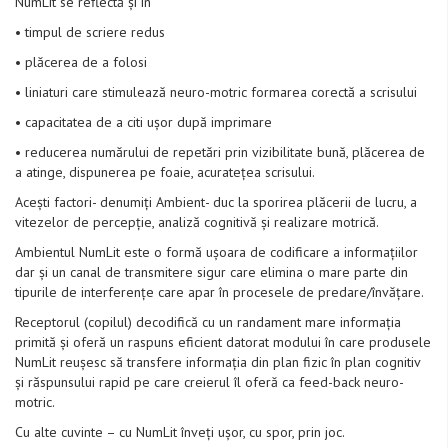
NumLit se reflectă și in
• timpul de scriere redus
• plăcerea de a folosi
• liniaturi care stimulează neuro-motric formarea corectă a scrisului
• capacitatea de a citi ușor după imprimare
• reducerea numărului de repetări prin vizibilitate bună, plăcerea de
a atinge, dispunerea pe foaie, acuratețea scrisului.
Acești factori- denumiți Ambient- duc la sporirea plăcerii de lucru, a
vitezelor de percepție, analiză cognitivă și realizare motrică.
Ambientul NumLit este o formă ușoara de codificare a informațiilor
dar și un canal de transmitere sigur care elimina o mare parte din
tipurile de interferențe care apar în procesele de predare/învățare.
Receptorul (copilul) decodifică cu un randament mare informația
primită și oferă un raspuns eficient datorat modului în care produsele
NumLit reușesc să transfere informația din plan fizic în plan cognitiv
și răspunsului rapid pe care creierul îl oferă ca feed-back neuro-
motric.
Cu alte cuvinte – cu NumLit înveți ușor, cu spor, prin joc.