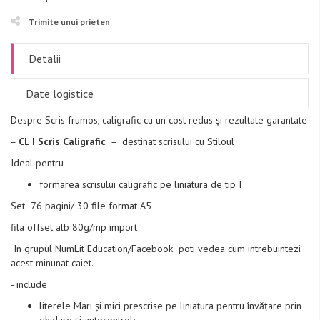
Trimite unui prieten
Detalii
Date logistice
Despre Scris frumos, caligrafic cu un cost redus și rezultate garantate
=
CL I Scris Caligrafic
= destinat scrisului cu Stiloul
Ideal pentru
formarea scrisului caligrafic pe liniatura de tip I
Set 76 pagini/ 30 file format A5
fila offset alb 80g/mp import
In grupul NumLit Education/Facebook poti vedea cum intrebuintezi
acest minunat caiet.
- include
literele Mari și mici prescrise pe liniatura pentru învățare prin