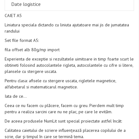
Date logistice
CAIET A5
Liniatura speciala dictando cu liniuta ajutatoare mai jis de jumatatea
randului
Set file format A5:
fila offset alb 80g/mp import
Experienta de exceptie si rezultatele uimitoare in timp foarte scurt le
obtineti folosind autocolantele rigleta, autocolantele cu cifre si litere,
plansele cu stergere uscata.
Pentru clasa: afisele cu stergere uscata, rigletele magnetice,
alfabetarul si matematicarul magnetice.
Iata de ce…
Ceea ce nu facem cu plăcere, facem cu greu. Pierdem mult timp
pentru a realiza sarcini care nu ne plac, pe care le evităm.
De aceea produsele NumLit sunt special proiectate astfel încât:
Calitatea caietului de scriere influențează placerea copilului de a
scrie, dar și timpul în care se termină tema.