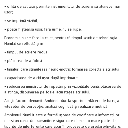
• o filă de calitate permite instrumentului de scriere să alunece mai
ușor;
• se imprimă vizibil;
• poate fi ștearsă ușor, fără urme, nu se rupe.
Economia nu se face la caiet, pentru că timpul scutit de tehnologia
NumLit se reflectă și in
• timpul de scriere redus
• plăcerea de a folosi
• liniaturi care stimulează neuro-motric formarea corectă a scrisului
• capacitatea de a citi ușor după imprimare
• reducerea numărului de repetări prin vizibilitate bună, plăcerea de
a atinge, dispunerea pe foaie, acuratețea scrisului.
Acești factori- denumiți Ambient- duc la sporirea plăcerii de lucru, a
vitezelor de percepție, analiză cognitivă și realizare motrică.
Ambientul NumLit este o formă ușoara de codificare a informațiilor
dar și un canal de transmitere sigur care elimina o mare parte din
tipurile de interferențe care apar în procesele de predare/învățare.