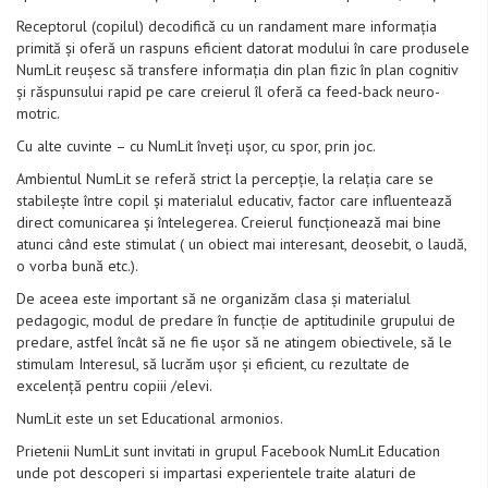
Receptorul (copilul) decodifică cu un randament mare informația
primită și oferă un raspuns eficient datorat modului în care produsele
NumLit reușesc să transfere informația din plan fizic în plan cognitiv
și răspunsului rapid pe care creierul îl oferă ca feed-back neuro-
motric.
Cu alte cuvinte – cu NumLit înveți ușor, cu spor, prin joc.
Ambientul NumLit se referă strict la percepție, la relația care se
stabilește între copil și materialul educativ, factor care influentează
direct comunicarea și întelegerea. Creierul funcționează mai bine
atunci când este stimulat ( un obiect mai interesant, deosebit, o laudă,
o vorba bună etc.).
De aceea este important să ne organizăm clasa și materialul
pedagogic, modul de predare în funcție de aptitudinile grupului de
predare, astfel încât să ne fie ușor să ne atingem obiectivele, să le
stimulam Interesul, să lucrăm ușor și eficient, cu rezultate de
excelență pentru copiii /elevi.
NumLit este un set Educational armonios.
Prietenii NumLit sunt invitati in grupul Facebook NumLit Education
unde pot descoperi si impartasi experientele traite alaturi de