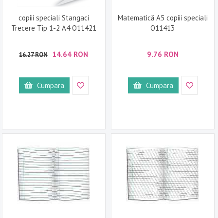
copiii speciali Stangaci
Matematică A5 copiii speciali
Trecere Tip 1-2 A4 O11421
O11413
14.64 RON
9.76 RON
16.27 RON
Cumpara
Cumpara