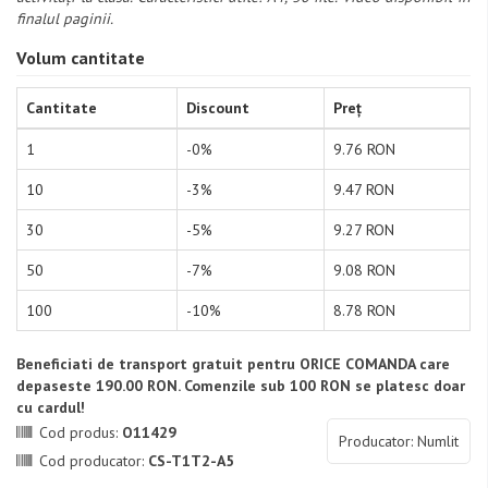
finalul paginii.
Volum cantitate
Cantitate
Discount
Preț
1
-0%
9.76 RON
10
-3%
9.47 RON
30
-5%
9.27 RON
50
-7%
9.08 RON
100
-10%
8.78 RON
Beneficiati de transport gratuit pentru ORICE COMANDA care
depaseste 190.00 RON. Comenzile sub 100 RON se platesc doar
cu cardul!
Cod produs:
O11429
Producator: Numlit
Cod producator:
CS-T1T2-A5