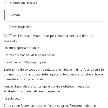
Trimite unui prieten
Detalii
Date logistice
CAIET A4-Material Livrabil doar pe comanda, necesita timp de
asteptare!
Liniatura speciala NumLit -
Set file format A4:30 file/ 60 pagini
fila offset alb 80g/mp import
Experienta de exceptie si rezultatele uimitoare in timp foarte scurt le
obtineti folosind autocolantele rigleta, autocolantele cu cifre si litere,
plansele cu stergere uscata.
Pentru clasa: afisele cu stergere uscata, rigletele magnetice,
alfabetarul si matematicarul magnetice.
Iata de ce…
Ceea ce nu facem cu plăcere, facem cu greu. Pierdem mult timp