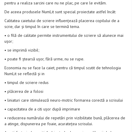
pentru a realiza sarcini care nu ne plac, pe care le evităm.
De aceea produsele NumLit sunt special proiectate astfel încât:
Calitatea caietului de scriere influențează placerea copilului de a
scrie, dar și timpul în care se termină tema.
• o filă de calitate permite instrumentului de scriere să alunece mai
ușor;
• se imprimă vizibil;
• poate fi ștearsă ușor, fără urme, nu se rupe.
Economia nu se face la caiet, pentru că timpul scutit de tehnologia
NumLit se reflectă și in
• timpul de scriere redus
• plăcerea de a folosi
• liniaturi care stimulează neuro-motric formarea corectă a scrisului
• capacitatea de a citi ușor după imprimare
• reducerea numărului de repetări prin vizibilitate bună, plăcerea de
a atinge, dispunerea pe foaie, acuratețea scrisului.