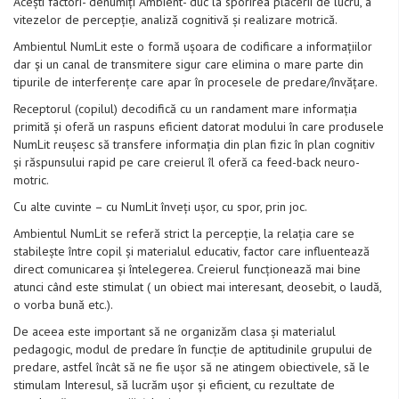
Acești factori- denumiți Ambient- duc la sporirea plăcerii de lucru, a
vitezelor de percepție, analiză cognitivă și realizare motrică.
Ambientul NumLit este o formă ușoara de codificare a informațiilor
dar și un canal de transmitere sigur care elimina o mare parte din
tipurile de interferențe care apar în procesele de predare/învățare.
Receptorul (copilul) decodifică cu un randament mare informația
primită și oferă un raspuns eficient datorat modului în care produsele
NumLit reușesc să transfere informația din plan fizic în plan cognitiv
și răspunsului rapid pe care creierul îl oferă ca feed-back neuro-
motric.
Cu alte cuvinte – cu NumLit înveți ușor, cu spor, prin joc.
Ambientul NumLit se referă strict la percepție, la relația care se
stabilește între copil și materialul educativ, factor care influentează
direct comunicarea și întelegerea. Creierul funcționează mai bine
atunci când este stimulat ( un obiect mai interesant, deosebit, o laudă,
o vorba bună etc.).
De aceea este important să ne organizăm clasa și materialul
pedagogic, modul de predare în funcție de aptitudinile grupului de
predare, astfel încât să ne fie ușor să ne atingem obiectivele, să le
stimulam Interesul, să lucrăm ușor și eficient, cu rezultate de